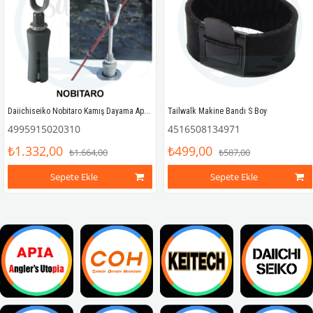
Daiichiseiko Nobitaro Kamış Dayama Aparatı
Tailwalk Makine Bandı S Boy
4995915020310
4516508134971
₺1.332,00
₺499,00
₺1.664,00
₺587,00
Sepete Ekle
Sepete Ekle