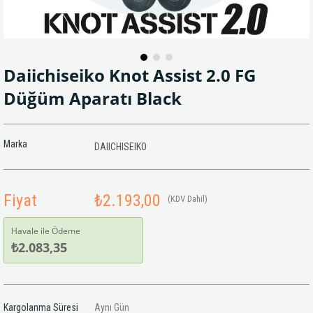
Daiichiseiko Knot Assist 2.0 FG
Düğüm Aparatı Black
Marka
DAIICHISEIKO
Fiyat
₺2.193,00
(KDV Dahil)
Havale ile Ödeme
₺2.083,35
Kargolanma Süresi
Aynı Gün