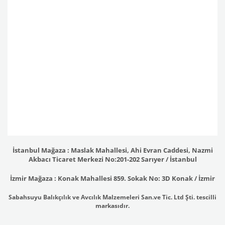
İstanbul Mağaza : Maslak Mahallesi, Ahi Evran Caddesi, Nazmi
Akbacı Ticaret Merkezi No:201-202 Sarıyer / İstanbul
İzmir Mağaza : Konak Mahallesi 859. Sokak No: 3D Konak / İzmir
Sabahsuyu Balıkçılık ve Avcılık Malzemeleri San.ve Tic. Ltd Şti. tescilli
markasıdır.