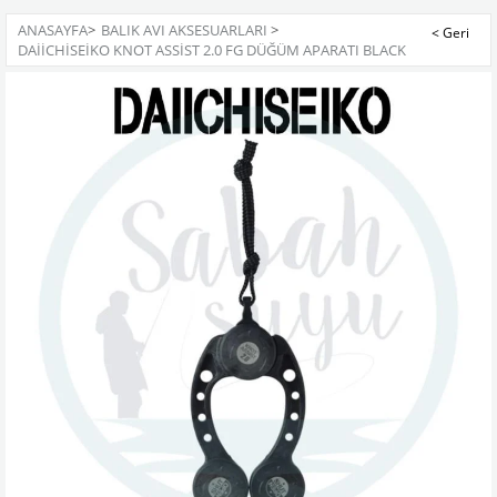
ANASAYFA
>
BALIK AVI AKSESUARLARI
>
DAIICHISEIKO KNOT ASSIST 2.0 FG DÜĞÜM APARATI BLACK