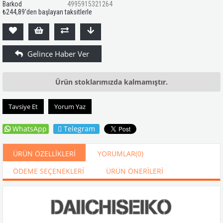
Barkod
4995915321264
₺244,89
'den başlayan taksitlerle
Ürün stoklarımızda kalmamıştır.
Tavsiye Et
Yorum Yaz
WhatsApp
Telegram
ÜRÜN ÖZELLIKLERI
YORUMLAR
(0)
ÖDEME SEÇENEKLERI
ÜRÜN ÖNERILERI