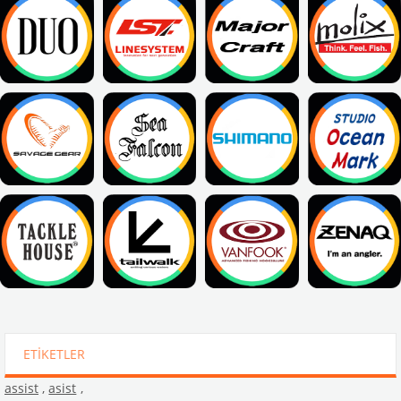
ETIKETLER
assist
,
asist
,