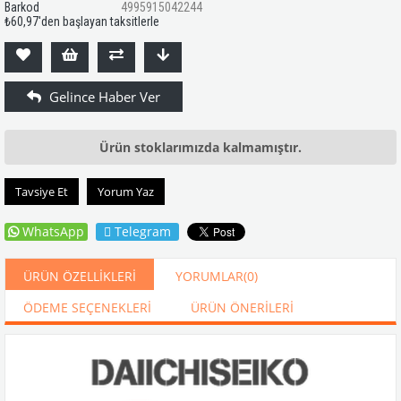
Barkod
4995915042244
₺60,97
'den başlayan taksitlerle
Ürün stoklarımızda kalmamıştır.
Tavsiye Et
Yorum Yaz
WhatsApp
Telegram
ÜRÜN ÖZELLIKLERI
YORUMLAR
(0)
ÖDEME SEÇENEKLERI
ÜRÜN ÖNERILERI