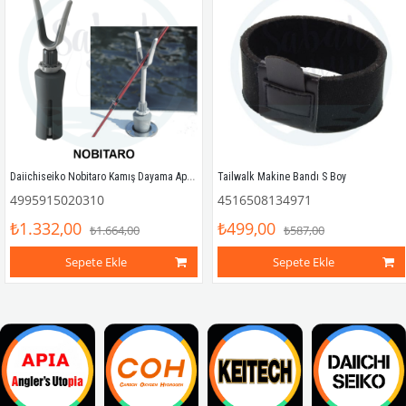
Daiichiseiko Nobitaro Kamış Dayama Aparatı
Tailwalk Makine Bandı S Boy
4995915020310
4516508134971
₺1.332,00
₺499,00
₺1.664,00
₺587,00
Sepete Ekle
Sepete Ekle