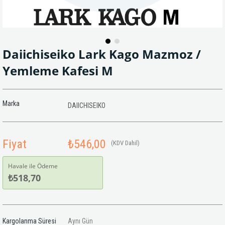
Daiichiseiko Lark Kago Mazmoz /
Yemleme Kafesi M
Marka
DAIICHISEIKO
Fiyat
₺546,00
(KDV Dahil)
Havale ile Ödeme
₺518,70
Kargolanma Süresi
Aynı Gün