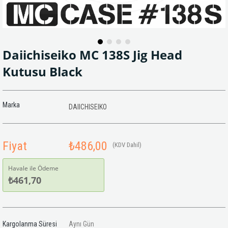
Daiichiseiko MC 138S Jig Head
Kutusu Black
Marka
DAIICHISEIKO
Fiyat
₺486,00
(KDV Dahil)
Havale ile Ödeme
₺461,70
Kargolanma Süresi
Aynı Gün