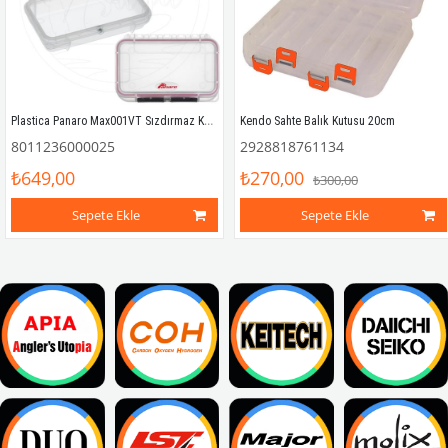
Plastica Panaro Max001VT Sızdırmaz Kutu 175X115X47mm.
Kendo Sahte Balık Kutusu 20cm
8011236000025
2928818761134
₺649,00
₺270,00
₺300,00
Sepete Ekle
Sepete Ekle