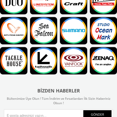
BIZDEN HABERLER
Bültenimize Üye Olun ! Tüm İndirim ve Fırsatlardan İlk Sizin Haberiniz
Olsun !
GÖNDER