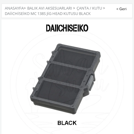
ANASAYFA
>
BALIK AVI AKSESUARLARI
>
ÇANTA / KUTU
>
DAIICHISEIKO MC 138S JIG HEAD KUTUSU BLACK