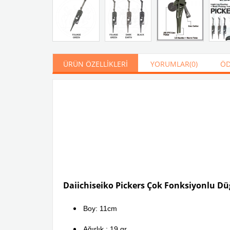
ÜRÜN ÖZELLIKLERI
YORUMLAR
(0)
ÖD
Daiichiseiko Pickers Çok Fonksiyonlu D
Boy: 11cm
Ağırlık : 19 gr.