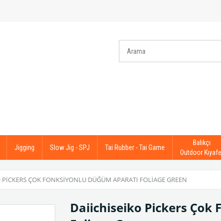
Balıkçı
Jigging
Slow Jig - SPJ
Tai Rubber - Tai Game
Outdoor Kıyafe
O PICKERS ÇOK FONKSIYONLU DÜĞÜM APARATI FOLIAGE GREEN
Daiichiseiko Pickers Çok