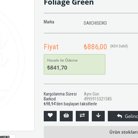
Foliage Green
Marka
DAIICHISEIKO
Fiyat
₺886,00
(KDV Dahil)
Havale ile Ödeme
₺841,70
Kargolanma Süresi
Aynı Gün
Barkod
4995915321585
₺98,94
'den başlayan taksitlerle
Ürün stoklar