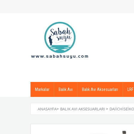
Markalar
Balık Avı
Balık Avı Aksesuarları
LRF
ANASAYFA
>
BALIK AVI AKSESUARLARI
>
DAIICHISEIK