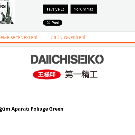
Tavsiye Et
Yorum Yaz
EME SEÇENEKLERI
ÜRÜN ÖNERILERI
üğüm Aparatı Foliage Green