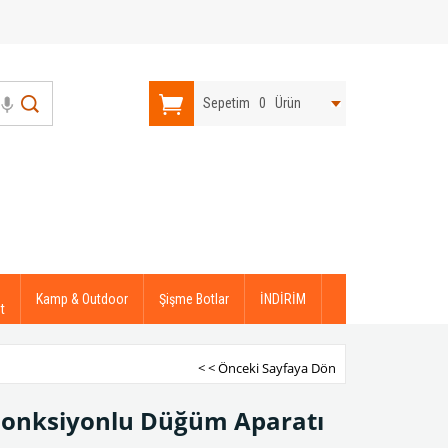
Sepetim
0
Ürün
Kamp & Outdoor
Şişme Botlar
İNDİRİM
t
< < Önceki Sayfaya Dön
 Fonksiyonlu Düğüm Aparatı