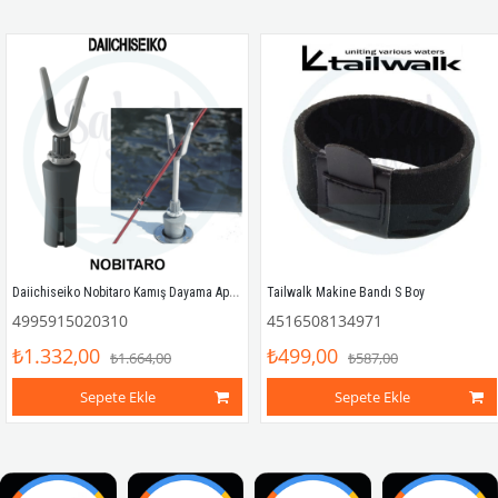
Daiichiseiko Nobitaro Kamış Dayama Aparatı
Tailwalk Makine Bandı S Boy
4995915020310
4516508134971
₺1.332,00
₺499,00
₺1.664,00
₺587,00
Sepete Ekle
Sepete Ekle