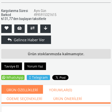
Kargolanma Süresi
Aynı Gün
Barkod
4995915321615
₺131,77
'den başlayan taksitlerle
Ürün stoklarımızda kalmamıştır.
Tavsiye Et
Yorum Yaz
WhatsApp
Telegram
ÜRÜN ÖZELLIKLERI
YORUMLAR
(0)
ÖDEME SEÇENEKLERI
ÜRÜN ÖNERILERI