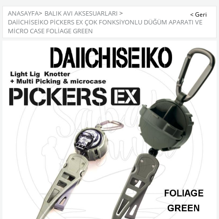
ANASAYFA
>
BALIK AVI AKSESUARLARI
>
DAIICHISEIKO PICKERS EX ÇOK FONKSIYONLU DÜĞÜM APARATI VE
MICRO CASE FOLIAGE GREEN