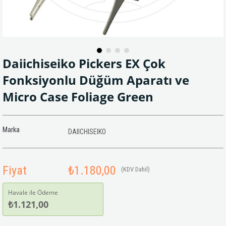
Daiichiseiko Pickers EX Çok
Fonksiyonlu Düğüm Aparatı ve
Micro Case Foliage Green
Marka
DAIICHISEIKO
Fiyat
₺1.180,00
(KDV Dahil)
Havale ile Ödeme
₺1.121,00