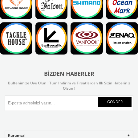
BIZDEN HABERLER
Bültenimize Üye Olun ! Tüm İndirim ve Fırsatlardan İlk Sizin Haberiniz
Olsun !
GÖNDER
Kurumsal