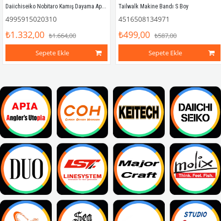
Daiichiseiko Nobitaro Kamış Dayama Aparatı
Tailwalk Makine Bandı S Boy
4995915020310
4516508134971
₺1.332,00
₺499,00
₺1.664,00
₺587,00
Sepete Ekle
Sepete Ekle