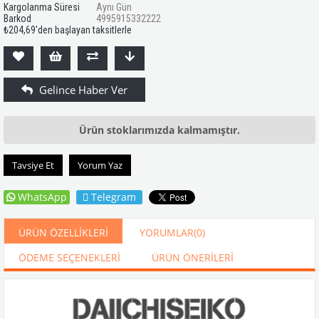
Kargolanma Süresi
Aynı Gün
Barkod
4995915332222
₺204,69
'den başlayan taksitlerle
Ürün stoklarımızda kalmamıştır.
Tavsiye Et
Yorum Yaz
WhatsApp
Telegram
ÜRÜN ÖZELLIKLERI
YORUMLAR
(0)
ÖDEME SEÇENEKLERI
ÜRÜN ÖNERILERI