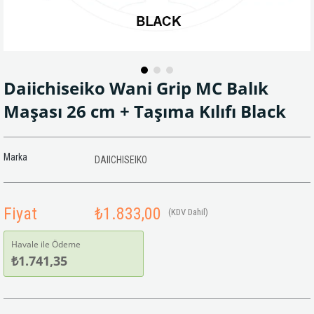
Daiichiseiko Wani Grip MC Balık
Maşası 26 cm + Taşıma Kılıfı Black
Marka
DAIICHISEIKO
Fiyat
₺1.833,00
(KDV Dahil)
Havale ile Ödeme
₺1.741,35