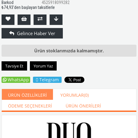
Barkod
4525918099282
₺74,93
'den başlayan taksitlerle
Ürün stoklarımızda kalmamıştır.
Tavsiye Et
Yorum Yaz
WhatsApp
Telegram
ÜRÜN ÖZELLIKLERI
YORUMLAR
(0)
ÖDEME SEÇENEKLERI
ÜRÜN ÖNERILERI