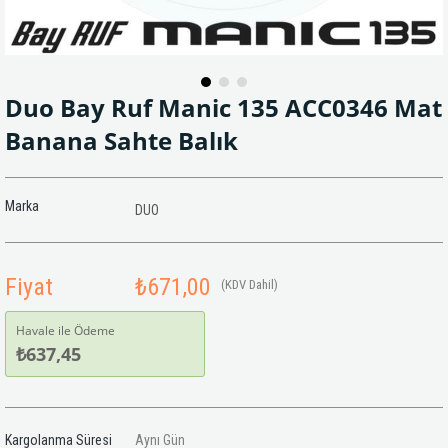
Duo Bay Ruf Manic 135 ACC0346 Mat
Banana Sahte Balık
Marka
DUO
Fiyat
₺671,00
(KDV Dahil)
Havale ile Ödeme
₺637,45
Kargolanma Süresi
Aynı Gün