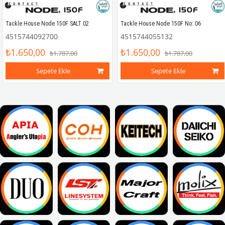
Tackle House Node 150F SALT 02
Tackle House Node 150F No: 06
4515744092700
4515744055132
₺1.650,00
₺1.650,00
₺1.787,00
₺1.787,00
Sepete Ekle
Sepete Ekle