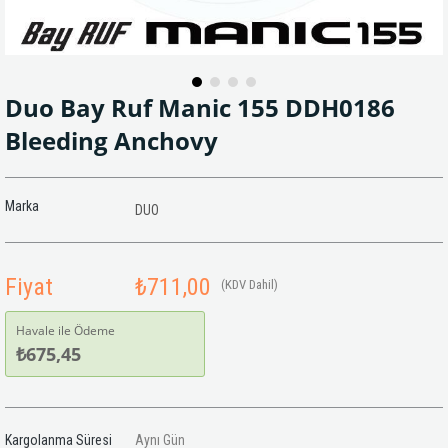
Duo Bay Ruf Manic 155 DDH0186
Bleeding Anchovy
Marka
DUO
Fiyat
₺711,00
(KDV Dahil)
Havale ile Ödeme
₺675,45
Kargolanma Süresi
Aynı Gün