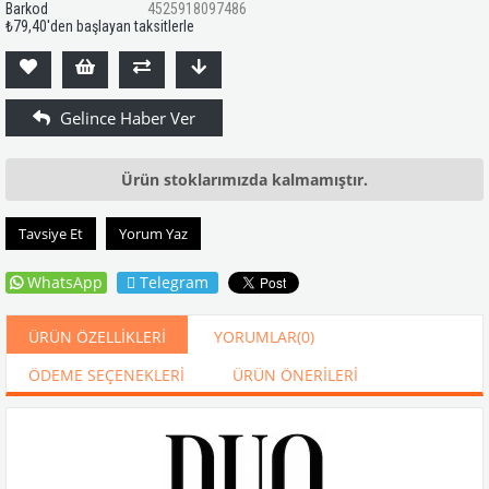
Barkod
4525918097486
₺79,40
'den başlayan taksitlerle
Ürün stoklarımızda kalmamıştır.
Tavsiye Et
Yorum Yaz
WhatsApp
Telegram
ÜRÜN ÖZELLIKLERI
YORUMLAR
(0)
ÖDEME SEÇENEKLERI
ÜRÜN ÖNERILERI