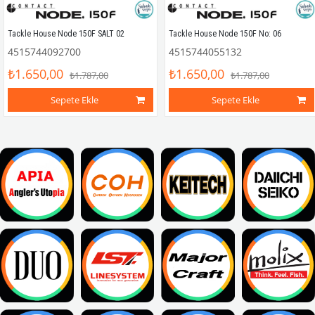
Tackle House Node 150F SALT 02
Tackle House Node 150F No: 06
4515744092700
4515744055132
₺1.650,00
₺1.650,00
₺1.787,00
₺1.787,00
Sepete Ekle
Sepete Ekle