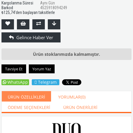
Kargolanma Süresi
Aynı Gün
Barkod
4525918094249
₺125,74
'den başlayan taksitlerle
Ürün stoklarımızda kalmamıştır.
Tavsiye Et
Yorum Yaz
WhatsApp
Telegram
ÜRÜN ÖZELLIKLERI
YORUMLAR
(0)
ÖDEME SEÇENEKLERI
ÜRÜN ÖNERILERI