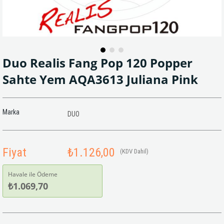
Duo Realis Fang Pop 120 Popper
Sahte Yem AQA3613 Juliana Pink
Marka
DUO
Fiyat
₺1.126,00
(KDV Dahil)
Havale ile Ödeme
₺1.069,70