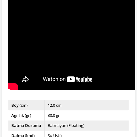
Boy (cm)
12.0 cm
Ağırlık (gr)
30.0 gr
Batma Durumu
Batmayan (Floating)
Dalma Sınıfı
Su Üstü