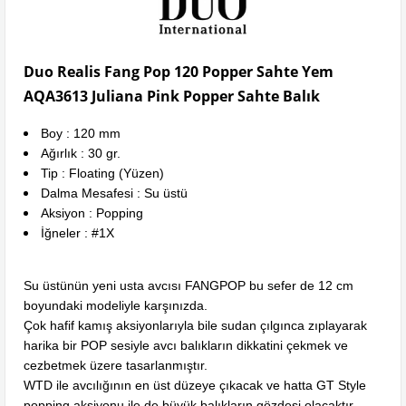
Duo Realis Fang Pop 120 Popper Sahte Yem
AQA3613 Juliana Pink Popper Sahte Balık
Boy : 120 mm
Ağırlık : 30 gr.
Tip : Floating (Yüzen)
Dalma Mesafesi : Su üstü
Aksiyon : Popping
İğneler : #1X
Su üstünün yeni usta avcısı FANGPOP bu sefer de 12 cm
boyundaki modeliyle karşınızda.
Çok hafif kamış aksiyonlarıyla bile sudan çılgınca zıplayarak
harika bir POP sesiyle avcı balıkların dikkatini çekmek ve
cezbetmek üzere tasarlanmıştır.
WTD ile avcılığının en üst düzeye çıkacak ve hatta GT Style
popping aksiyonu ile de büyük balıkların gözdesi olacaktır.