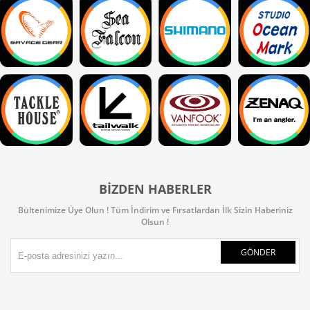
BIZDEN HABERLER
Bültenimize Üye Olun ! Tüm İndirim ve Fırsatlardan İlk Sizin Haberiniz
Olsun !
GÖNDER