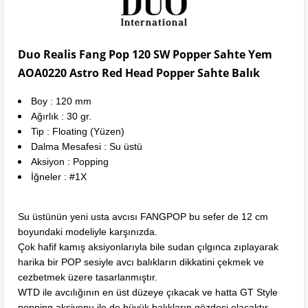
Duo Realis Fang Pop 120 SW Popper Sahte Yem
AOA0220 Astro Red Head Popper Sahte Balık
Boy : 120 mm
Ağırlık : 30 gr.
Tip : Floating (Yüzen)
Dalma Mesafesi : Su üstü
Aksiyon : Popping
İğneler : #1X
Su üstünün yeni usta avcısı FANGPOP bu sefer de 12 cm
boyundaki modeliyle karşınızda.
Çok hafif kamış aksiyonlarıyla bile sudan çılgınca zıplayarak
harika bir POP sesiyle avcı balıkların dikkatini çekmek ve
cezbetmek üzere tasarlanmıştır.
WTD ile avcılığının en üst düzeye çıkacak ve hatta GT Style
popping aksiyonu ile de büyük balıkların gözdesi olacaktır.