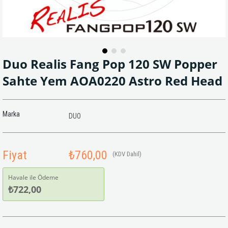
Duo Realis Fang Pop 120 SW Popper
Sahte Yem AOA0220 Astro Red Head
Marka
DUO
Fiyat
₺760,00
(KDV Dahil)
Havale ile Ödeme
₺722,00