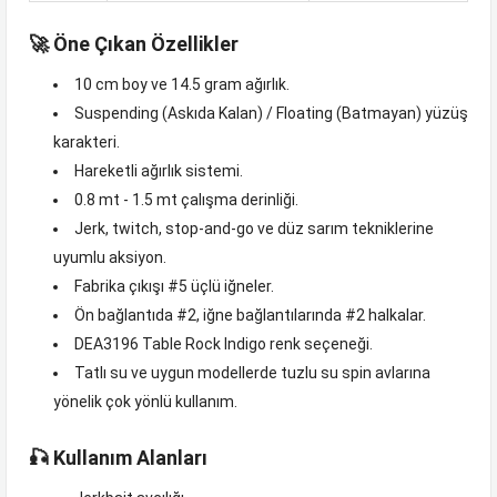
🚀 Öne Çıkan Özellikler
10 cm boy ve 14.5 gram ağırlık.
Suspending (Askıda Kalan) / Floating (Batmayan) yüzüş
karakteri.
Hareketli ağırlık sistemi.
0.8 mt - 1.5 mt çalışma derinliği.
Jerk, twitch, stop-and-go ve düz sarım tekniklerine
uyumlu aksiyon.
Fabrika çıkışı #5 üçlü iğneler.
Ön bağlantıda #2, iğne bağlantılarında #2 halkalar.
DEA3196 Table Rock Indigo renk seçeneği.
Tatlı su ve uygun modellerde tuzlu su spin avlarına
yönelik çok yönlü kullanım.
🎣 Kullanım Alanları