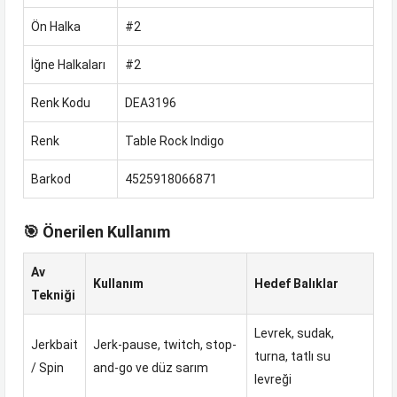
Ön Halka
#2
İğne Halkaları
#2
Renk Kodu
DEA3196
Renk
Table Rock Indigo
Barkod
4525918066871
🎯 Önerilen Kullanım
Av
Kullanım
Hedef Balıklar
Tekniği
Levrek, sudak,
Jerkbait
Jerk-pause, twitch, stop-
turna, tatlı su
/ Spin
and-go ve düz sarım
levreği