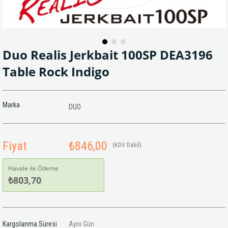
Duo Realis Jerkbait 100SP DEA3196
Table Rock Indigo
Marka
DUO
Fiyat
₺846,00
(KDV Dahil)
Havale ile Ödeme
₺803,70
Kargolanma Süresi
Aynı Gün