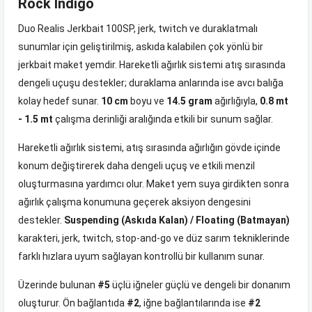
Rock Indigo
Duo Realis Jerkbait 100SP, jerk, twitch ve duraklatmalı
sunumlar için geliştirilmiş, askıda kalabilen çok yönlü bir
jerkbait maket yemdir. Hareketli ağırlık sistemi atış sırasında
dengeli uçuşu destekler; duraklama anlarında ise avcı balığa
kolay hedef sunar.
10 cm
boyu ve
14.5 gram
ağırlığıyla,
0.8 mt
- 1.5 mt
çalışma derinliği aralığında etkili bir sunum sağlar.
Hareketli ağırlık sistemi, atış sırasında ağırlığın gövde içinde
konum değiştirerek daha dengeli uçuş ve etkili menzil
oluşturmasına yardımcı olur. Maket yem suya girdikten sonra
ağırlık çalışma konumuna geçerek aksiyon dengesini
destekler.
Suspending (Askıda Kalan) / Floating (Batmayan)
karakteri, jerk, twitch, stop-and-go ve düz sarım tekniklerinde
farklı hızlara uyum sağlayan kontrollü bir kullanım sunar.
Üzerinde bulunan
#5
üçlü iğneler güçlü ve dengeli bir donanım
oluşturur. Ön bağlantıda
#2
, iğne bağlantılarında ise
#2