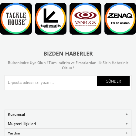
BIZDEN HABERLER
Bültenimize Üye Olun ! Tüm İndirim ve Fırsatlardan İlk Sizin Haberiniz
Olsun !
GÖNDER
Kurumsal
Müşteri İlişkileri
Yardım