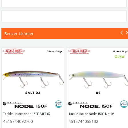
Benzer Ürünler
Tackle House Node 150F SALT 02
Tackle House Node 150F No: 06
4515744092700
4515744055132