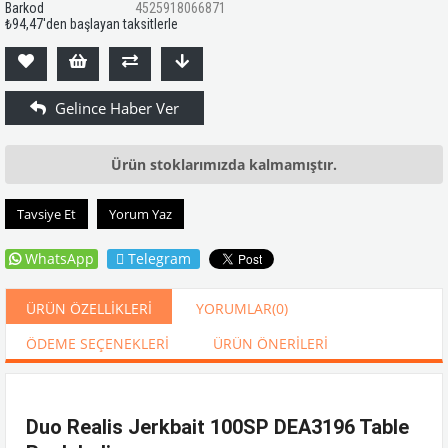
Barkod
4525918066871
₺94,47
'den başlayan taksitlerle
Ürün stoklarımızda kalmamıştır.
Tavsiye Et
Yorum Yaz
WhatsApp
Telegram
ÜRÜN ÖZELLIKLERI
YORUMLAR
(0)
ÖDEME SEÇENEKLERI
ÜRÜN ÖNERILERI
Duo Realis Jerkbait 100SP DEA3196 Table