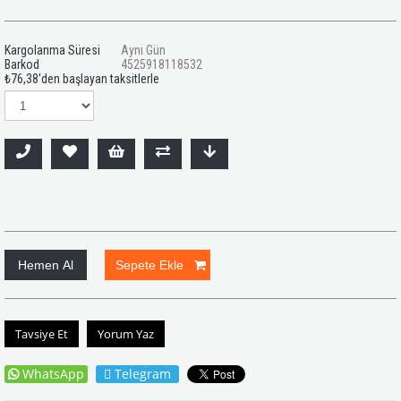
Kargolanma Süresi
Aynı Gün
Barkod
4525918118532
₺76,38
'den başlayan taksitlerle
Tavsiye Et
Yorum Yaz
WhatsApp
Telegram