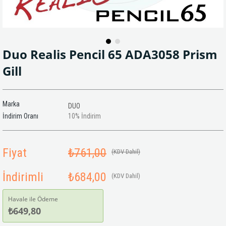
Duo Realis Pencil 65 ADA3058 Prism
Gill
Marka
DUO
İndirim Oranı
10
%
İndirim
Fiyat
₺761,00
(KDV Dahil)
İndirimli
₺684,00
(KDV Dahil)
Havale ile Ödeme
₺649,80