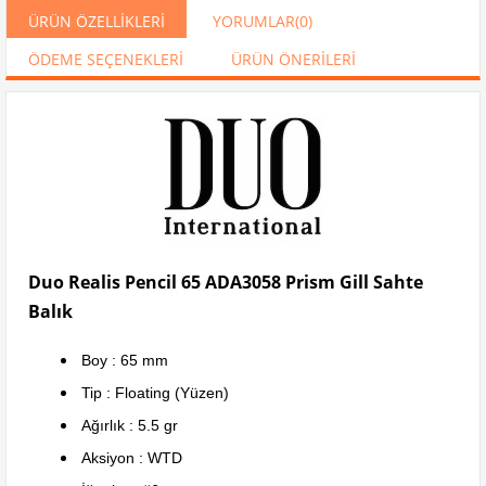
ÜRÜN ÖZELLIKLERI
YORUMLAR
(0)
ÖDEME SEÇENEKLERI
ÜRÜN ÖNERILERI
Duo Realis Pencil 65 ADA3058 Prism Gill Sahte
Balık
Boy : 65 mm
Tip : Floating (Yüzen)
Ağırlık : 5.5 gr
Aksiyon : WTD