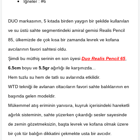
İğneler : #6
DUO markasının, 5 kıtada birden yaygın bir şekilde kullanılan
ve su üstü sahte segmentindeki amiral gemisi Realis Pencil
85, ülkemizde de çok kısa bir zamanda levrek ve kofana
avcılarının favori sahtesi oldu.
Şimdi bu müthiş serinin en son üyesi
Duo Realis Pencil 65
,
6.5cm
boyu ve
5.5gr
ağırlığı ile karşınızda...
Hem tuzlu su hem de tatlı su avlarında etkilidir.
WTD tekniği ile avlanan oltacıların favori sahte balıklarının en
başında gelen modeldir.
Mükemmel atış eriminin yanısıra, kuyruk içerisindeki hareketli
ağırlık sisteminin, sahte yüzerken çıkardığı sesler sayesinde
de zemin gözetmeksizin, başta levrek ve kofana olmak üzere
bir çok tür balığın dikkatini çekmekte usta bir avcıdır.