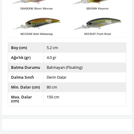
Boy (cm)
5.2 cm
Ağırlık (gr)
4.0 gr
Batma Durumu
Batmayan (Floating)
Dalma Sınıfı
Derin Dalar
Min. Dalar (cm)
80 cm
Max. Dalar
150 cm
(cm)