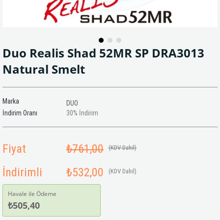
Duo Realis Shad 52MR SP DRA3013
Natural Smelt
Marka
DUO
İndirim Oranı
30
%
İndirim
Fiyat
₺761,00
(KDV Dahil)
İndirimli
₺532,00
(KDV Dahil)
Havale ile Ödeme
₺505,40