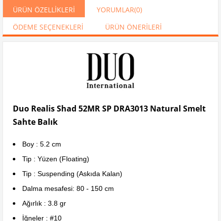
ÜRÜN ÖZELLIKLERI
YORUMLAR
(0)
ÖDEME SEÇENEKLERI
ÜRÜN ÖNERILERI
Duo Realis Shad 52MR SP DRA3013 Natural Smelt
Sahte Balık
Boy : 5.2 cm
Tip : Yüzen (Floating)
Tip : Suspending (Askıda Kalan)
Dalma mesafesi: 80 - 150 cm
Ağırlık : 3.8 gr
İğneler : #10