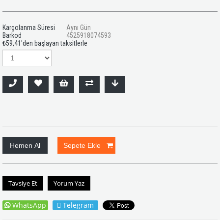
Kargolanma Süresi
Aynı Gün
Barkod
4525918074593
₺59,41
'den başlayan taksitlerle
Tavsiye Et
Yorum Yaz
WhatsApp
Telegram