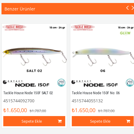
Benzer Ürünler
Tackle House Node 150F SALT 02
Tackle House Node 150F No: 06
4515744092700
4515744055132
₺1.650,00
₺1.650,00
₺1.787,00
₺1.787,00
Sepete Ekle
Sepete Ekle