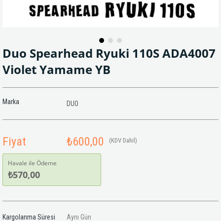
Duo Spearhead Ryuki 110S ADA4007
Violet Yamame YB
Marka
DUO
Fiyat
₺600,00
(KDV Dahil)
Havale ile Ödeme
₺570,00
Kargolanma Süresi
Aynı Gün