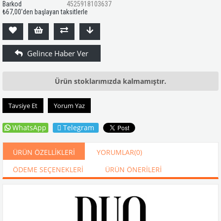
Barkod
4525918103637
₺67,00
'den başlayan taksitlerle
Ürün stoklarımızda kalmamıştır.
Tavsiye Et
Yorum Yaz
WhatsApp
Telegram
ÜRÜN ÖZELLIKLERI
YORUMLAR
(0)
ÖDEME SEÇENEKLERI
ÜRÜN ÖNERILERI