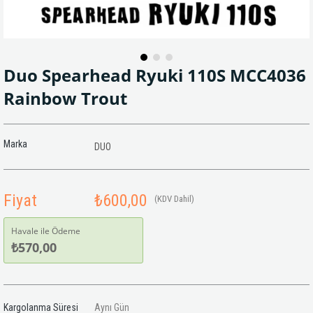
Duo Spearhead Ryuki 110S MCC4036
Rainbow Trout
Marka
DUO
Fiyat
₺600,00
(KDV Dahil)
Havale ile Ödeme
₺570,00
Kargolanma Süresi
Aynı Gün