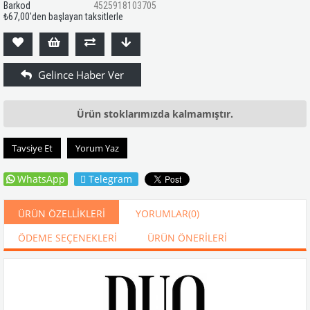
Barkod
4525918103705
₺67,00
'den başlayan taksitlerle
Ürün stoklarımızda kalmamıştır.
Tavsiye Et
Yorum Yaz
WhatsApp
Telegram
ÜRÜN ÖZELLIKLERI
YORUMLAR
(0)
ÖDEME SEÇENEKLERI
ÜRÜN ÖNERILERI