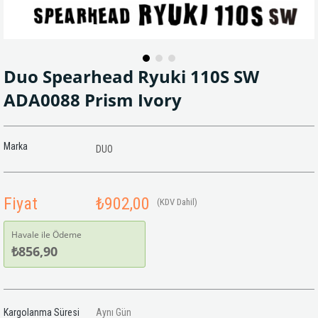
Duo Spearhead Ryuki 110S SW
ADA0088 Prism Ivory
Marka
DUO
Fiyat
₺902,00
(KDV Dahil)
Havale ile Ödeme
₺856,90
Kargolanma Süresi
Aynı Gün