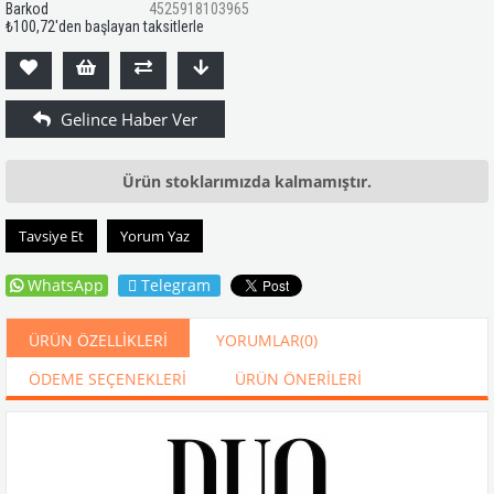
Barkod
4525918103965
₺100,72
'den başlayan taksitlerle
Ürün stoklarımızda kalmamıştır.
Tavsiye Et
Yorum Yaz
WhatsApp
Telegram
ÜRÜN ÖZELLIKLERI
YORUMLAR
(0)
ÖDEME SEÇENEKLERI
ÜRÜN ÖNERILERI