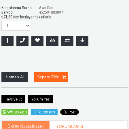
Kargolanma Süresi
Aynı Gün
Barkod
4525918030971
₺71,80
'den başlayan taksitlerle
Tavsiye Et
Yorum Yaz
WhatsApp
Telegram
ÜRÜN ÖZELLIKLERI
YORUMLAR
(0)