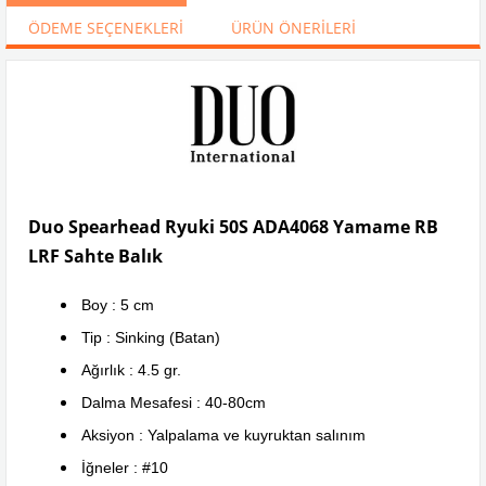
ÖDEME SEÇENEKLERI
ÜRÜN ÖNERILERI
Duo Spearhead Ryuki 50S ADA4068 Yamame RB
LRF Sahte Balık
Boy : 5 cm
Tip : Sinking (Batan)
Ağırlık : 4.5 gr.
Dalma Mesafesi : 40-80cm
Aksiyon : Yalpalama ve kuyruktan salınım
İğneler : #10