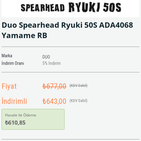
Duo Spearhead Ryuki 50S ADA4068
Yamame RB
Marka
DUO
İndirim Oranı
5
%
İndirim
Fiyat
₺677,00
(KDV Dahil)
İndirimli
₺643,00
(KDV Dahil)
Havale ile Ödeme
₺610,85