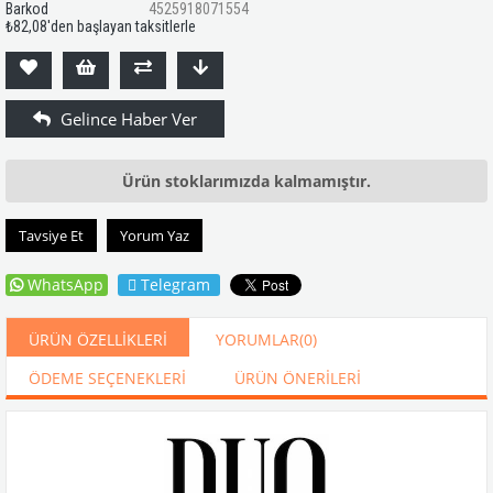
Barkod
4525918071554
₺82,08
'den başlayan taksitlerle
Ürün stoklarımızda kalmamıştır.
Tavsiye Et
Yorum Yaz
WhatsApp
Telegram
ÜRÜN ÖZELLIKLERI
YORUMLAR
(0)
ÖDEME SEÇENEKLERI
ÜRÜN ÖNERILERI