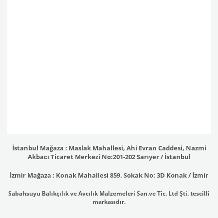
İstanbul Mağaza : Maslak Mahallesi, Ahi Evran Caddesi, Nazmi
Akbacı Ticaret Merkezi No:201-202 Sarıyer / İstanbul
İzmir Mağaza : Konak Mahallesi 859. Sokak No: 3D Konak / İzmir
Sabahsuyu Balıkçılık ve Avcılık Malzemeleri San.ve Tic. Ltd Şti. tescilli
markasıdır.