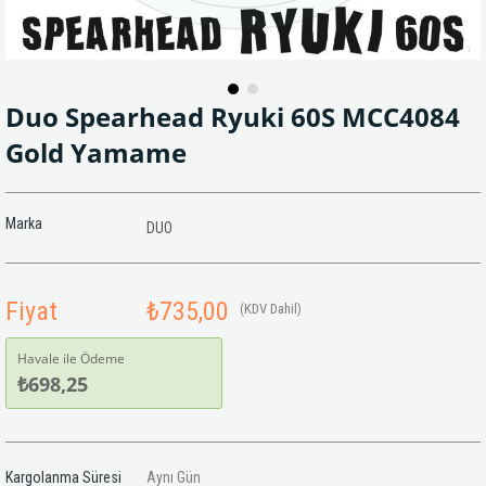
Duo Spearhead Ryuki 60S MCC4084
Gold Yamame
Marka
DUO
Fiyat
₺735,00
(KDV Dahil)
Havale ile Ödeme
₺698,25
Kargolanma Süresi
Aynı Gün