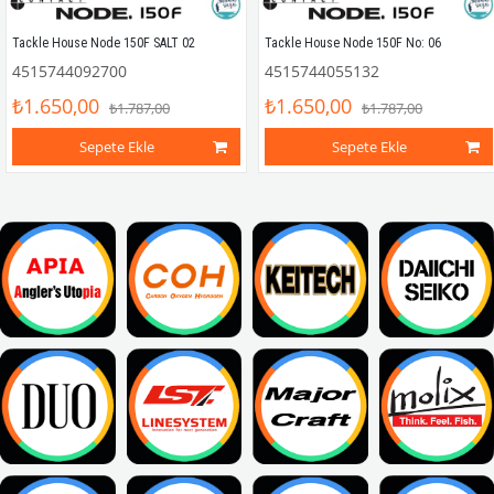
Tackle House Node 150F SALT 02
Tackle House Node 150F No: 06
4515744092700
4515744055132
₺1.650,00
₺1.650,00
₺1.787,00
₺1.787,00
Sepete Ekle
Sepete Ekle