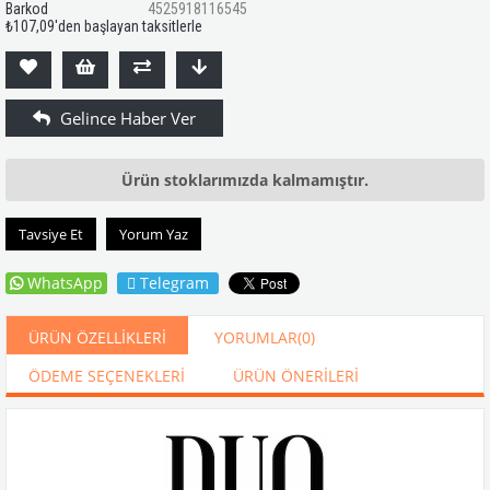
Barkod
4525918116545
₺107,09
'den başlayan taksitlerle
Ürün stoklarımızda kalmamıştır.
Tavsiye Et
Yorum Yaz
WhatsApp
Telegram
ÜRÜN ÖZELLIKLERI
YORUMLAR
(0)
ÖDEME SEÇENEKLERI
ÜRÜN ÖNERILERI