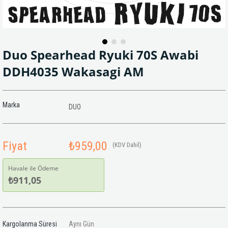
Duo Spearhead Ryuki 70S Awabi
DDH4035 Wakasagi AM
Marka
DUO
Fiyat
₺959,00
(KDV Dahil)
Havale ile Ödeme
₺911,05
Kargolanma Süresi
Aynı Gün