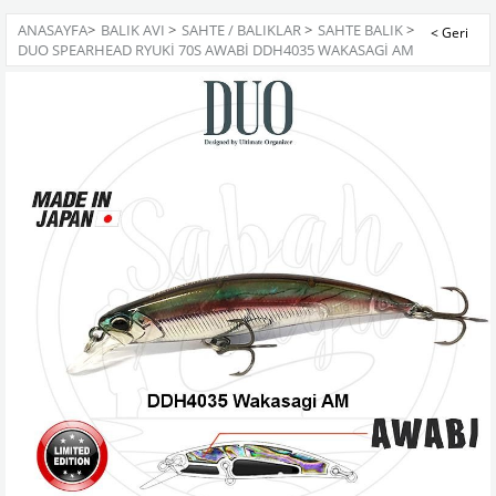
ANASAYFA
>
BALIK AVI
>
SAHTE / BALIKLAR
>
SAHTE BALIK
>
DUO SPEARHEAD RYUKI 70S AWABI DDH4035 WAKASAGI AM