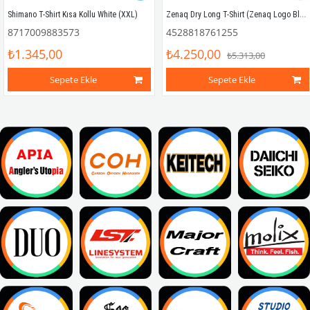
Zenaq Dry Long T-Shirt (Zenaq Logo Black / M)
Shimano T-Shirt Kısa Kollu White (XXL)
8717009883573
4528818761255
₺1.345,00
₺4.250,00
₺5.313,00
Sepete Ekle
Sepete Ekle