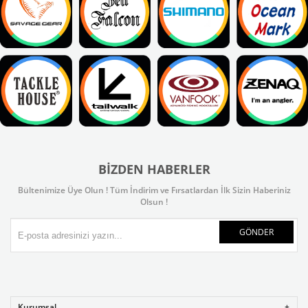
BIZDEN HABERLER
Bültenimize Üye Olun ! Tüm İndirim ve Fırsatlardan İlk Sizin Haberiniz
Olsun !
GÖNDER
Kurumsal