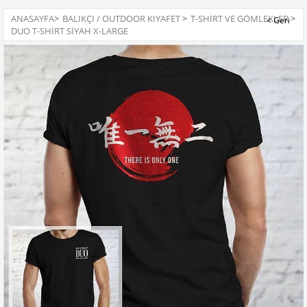
ANASAYFA
>
BALIKÇI / OUTDOOR KIYAFET
>
T-SHIRT VE GÖMLEKLER
>
DUO T-SHIRT SIYAH X-LARGE