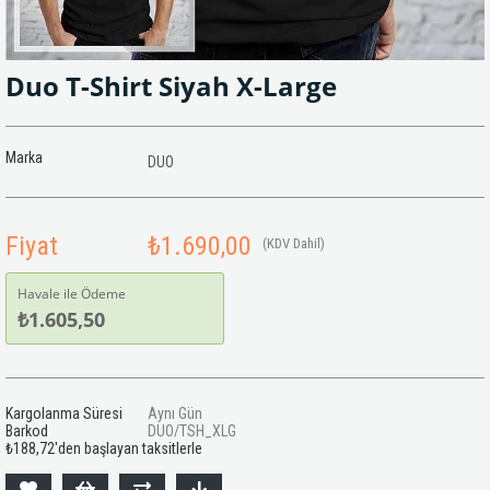
Duo T-Shirt Siyah X-Large
Marka
DUO
Fiyat
₺1.690,00
(KDV Dahil)
Havale ile Ödeme
₺1.605,50
Kargolanma Süresi
Aynı Gün
Barkod
DUO/TSH_XLG
₺188,72
'den başlayan taksitlerle