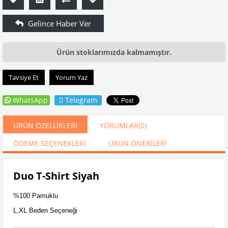
Ürün stoklarımızda kalmamıştır.
Tavsiye Et
Yorum Yaz
WhatsApp
Telegram
ÜRÜN ÖZELLIKLERI
YORUMLAR
(0)
ÖDEME SEÇENEKLERI
ÜRÜN ÖNERILERI
Duo T-Shirt Siyah
%100 Pamuklu
L,XL Beden Seçeneği