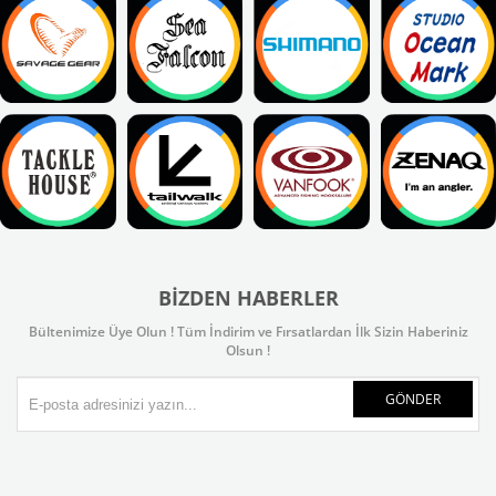
BIZDEN HABERLER
Bültenimize Üye Olun ! Tüm İndirim ve Fırsatlardan İlk Sizin Haberiniz
Olsun !
GÖNDER