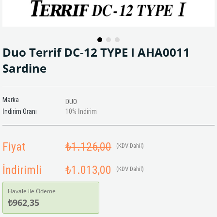
Duo Terrif DC-12 TYPE I AHA0011
Sardine
Marka
DUO
İndirim Oranı
10
%
İndirim
Fiyat
₺1.126,00
(KDV Dahil)
İndirimli
₺1.013,00
(KDV Dahil)
Havale ile Ödeme
₺962,35