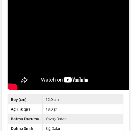
Boy (cm)
12.0 cm
Ağırlık (gr)
18.0 gr
Batma Durumu
Yavaş Batan
Dalma Sınıfı
Sığ Dalar