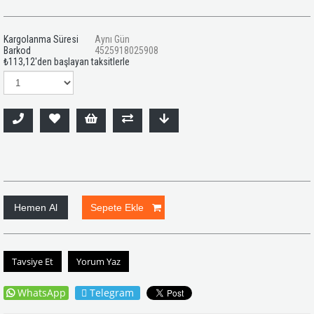
Kargolanma Süresi
Aynı Gün
Barkod
4525918025908
₺113,12
'den başlayan taksitlerle
Tavsiye Et
Yorum Yaz
WhatsApp
Telegram