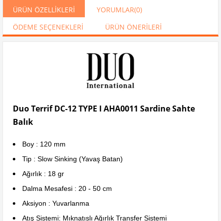
ÜRÜN ÖZELLIKLERI
YORUMLAR
(0)
ÖDEME SEÇENEKLERI
ÜRÜN ÖNERILERI
Duo Terrif DC-12 TYPE I AHA0011 Sardine Sahte
Balık
Boy : 120 mm
Tip : Slow Sinking (Yavaş Batan)
Ağırlık : 18 gr
Dalma Mesafesi : 20 - 50 cm
Aksiyon : Yuvarlanma
Atış Sistemi: Mıknatıslı Ağırlık Transfer Sistemi