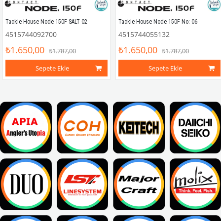
Tackle House Node 150F SALT 02
Tackle House Node 150F No: 06
4515744092700
4515744055132
₺1.650,00
₺1.650,00
₺1.787,00
₺1.787,00
Sepete Ekle
Sepete Ekle