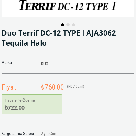
Duo Terrif DC-12 TYPE I AJA3062
Tequila Halo
Marka
DUO
Fiyat
₺760,00
(KDV Dahil)
Havale ile Ödeme
₺722,00
Kargolanma Süresi
Aynı Gün