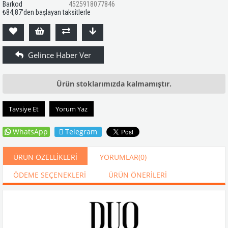
Barkod
4525918077846
₺84,87
'den başlayan taksitlerle
Ürün stoklarımızda kalmamıştır.
Tavsiye Et
Yorum Yaz
WhatsApp
Telegram
ÜRÜN ÖZELLIKLERI
YORUMLAR
(0)
ÖDEME SEÇENEKLERI
ÜRÜN ÖNERILERI