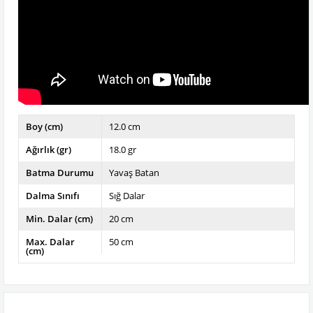
Boy (cm)
12.0 cm
Ağırlık (gr)
18.0 gr
Batma Durumu
Yavaş Batan
Dalma Sınıfı
Sığ Dalar
Min. Dalar (cm)
20 cm
Max. Dalar
50 cm
(cm)