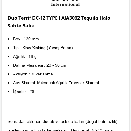
Duo Terrif DC-12 TYPE I AJA3062 Tequila Halo
Sahte Balık
Boy : 120 mm
Tip : Slow Sinking (Yavaş Batan)
Ağırlık : 18 gr
Dalma Mesafesi : 20 - 50 cm
Aksiyon : Yuvarlanma
Atış Sistemi: Mıknatıslı Ağırlık Transfer Sistemi
İğneler : #6
Sonradan eklenen dudak ve askıda kalan (doğal batmazlık)
özelliği, sarım hızı farketmeksizin, Duo Terrif DC-12 nin su