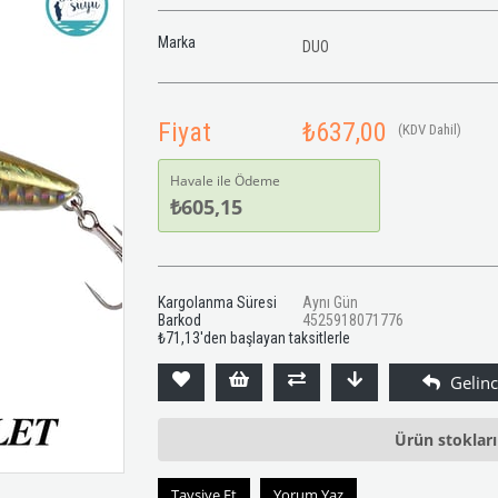
Marka
DUO
Fiyat
₺637,00
(KDV Dahil)
Havale ile Ödeme
₺605,15
Kargolanma Süresi
Aynı Gün
Barkod
4525918071776
₺71,13
'den başlayan taksitlerle
Ürün stoklar
Tavsiye Et
Yorum Yaz