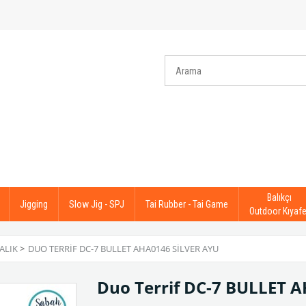
Balıkçı
Jigging
Slow Jig - SPJ
Tai Rubber - Tai Game
Outdoor Kıyafe
ALIK
>
DUO TERRIF DC-7 BULLET AHA0146 SILVER AYU
Duo Terrif DC-7 BULLET A