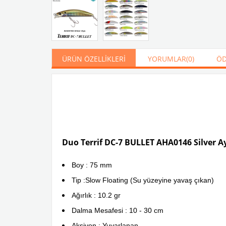
ÜRÜN ÖZELLIKLERI
YORUMLAR
(0)
ÖD
Duo Terrif DC-7 BULLET AHA0146 Silver A
Boy : 75 mm
Tip :Slow Floating (Su yüzeyine yavaş çıkan)
Ağırlık : 10.2 gr
Dalma Mesafesi : 10 - 30 cm
Aksiyon : Yuvarlanan