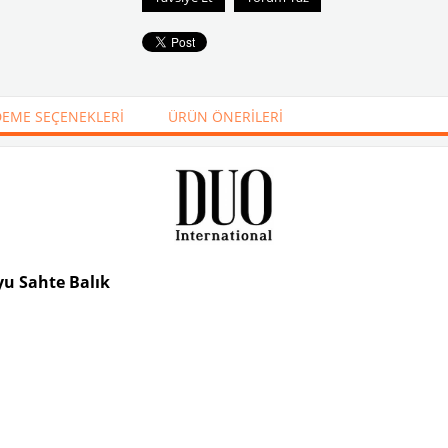
EME SEÇENEKLERI
ÜRÜN ÖNERILERI
yu Sahte Balık