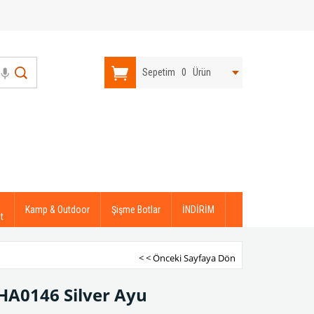
Sepetim
0
Ürün
Kamp & Outdoor
Şişme Botlar
İNDİRİM
t
< < Önceki Sayfaya Dön
HA0146 Silver Ayu