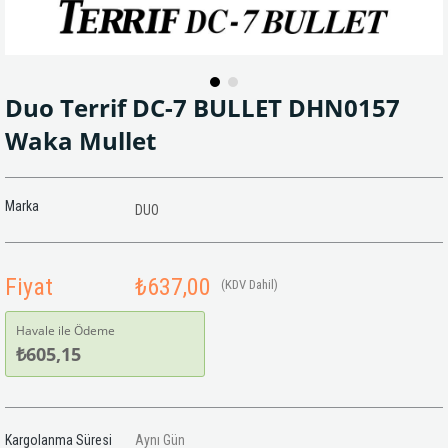
Duo Terrif DC-7 BULLET DHN0157
Waka Mullet
Marka
DUO
Fiyat
₺637,00
(KDV Dahil)
Havale ile Ödeme
₺605,15
Kargolanma Süresi
Aynı Gün