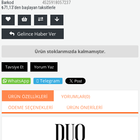
Barkod
4525918057237
₺71,13
'den başlayan taksitlerle
Ürün stoklarımızda kalmamıştır.
Tavsiye Et
Yorum Yaz
WhatsApp
Telegram
ÜRÜN ÖZELLIKLERI
YORUMLAR
(0)
ÖDEME SEÇENEKLERI
ÜRÜN ÖNERILERI