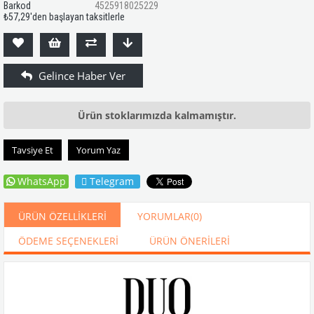
Barkod
4525918025229
₺57,29
'den başlayan taksitlerle
Ürün stoklarımızda kalmamıştır.
Tavsiye Et
Yorum Yaz
WhatsApp
Telegram
ÜRÜN ÖZELLIKLERI
YORUMLAR
(0)
ÖDEME SEÇENEKLERI
ÜRÜN ÖNERILERI