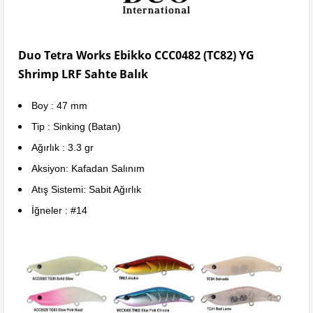
Duo Tetra Works Ebikko CCC0482 (TC82) YG
Shrimp LRF Sahte Balık
Boy : 47 mm
Tip : Sinking (Batan)
Ağırlık : 3.3 gr
Aksiyon: Kafadan Salınım
Atış Sistemi: Sabit Ağırlık
İğneler : #14