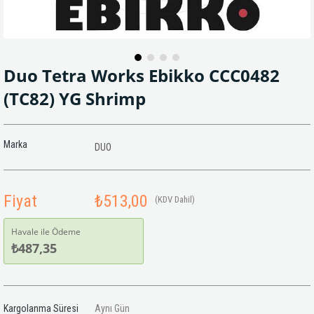
Duo Tetra Works Ebikko CCC0482
(TC82) YG Shrimp
Marka
DUO
Fiyat
₺513,00
(KDV Dahil)
Havale ile Ödeme
₺487,35
Kargolanma Süresi
Aynı Gün