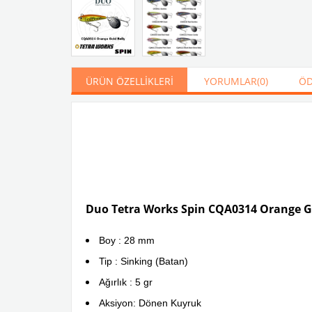
ÜRÜN ÖZELLIKLERI
YORUMLAR
(0)
ÖD
Duo Tetra Works Spin CQA0314 Orange Go
Boy : 28 mm
Tip : Sinking (Batan)
Ağırlık : 5 gr
Aksiyon: Dönen Kuyruk