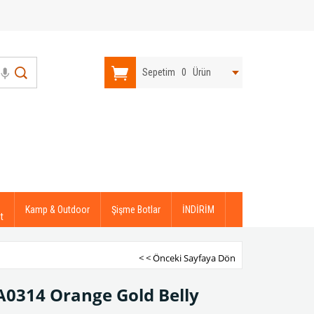
Sepetim
0
Ürün
Kamp & Outdoor
Şişme Botlar
İNDİRİM
t
< < Önceki Sayfaya Dön
A0314 Orange Gold Belly