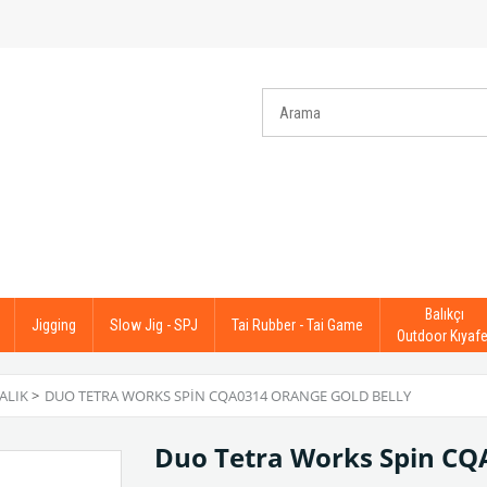
Balıkçı
Jigging
Slow Jig - SPJ
Tai Rubber - Tai Game
Outdoor Kıyafe
ALIK
>
DUO TETRA WORKS SPIN CQA0314 ORANGE GOLD BELLY
Duo Tetra Works Spin CQ