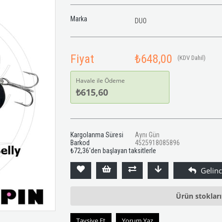
Marka
DUO
Fiyat
₺648,00
(KDV Dahil)
Havale ile Ödeme
₺615,60
Kargolanma Süresi
Aynı Gün
Barkod
4525918085896
₺72,36
'den başlayan taksitlerle
Ürün stoklar
Tavsiye Et
Yorum Yaz