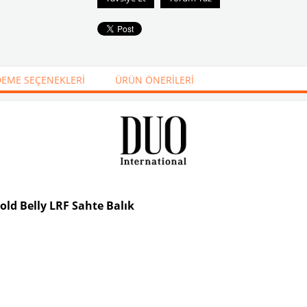
EME SEÇENEKLERI
ÜRÜN ÖNERILERI
ld Belly LRF Sahte Balık