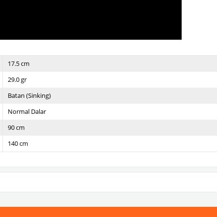
17.5 cm
29.0 gr
Batan (Sinking)
Normal Dalar
90 cm
140 cm