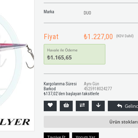
Marka
DUO
Fiyat
₺1.227,00
(KDV Dahil)
Havale ile Ödeme
₺1.165,65
Kargolanma Süresi
Aynı Gün
Barkod
4525918024277
₺137,02
'den başlayan taksitlerle
Ürün stoklar
Tavsiye Et
Yorum Yaz