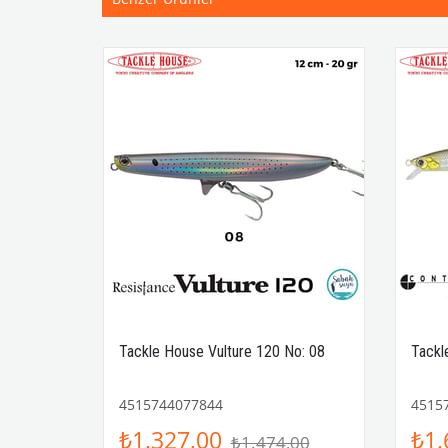
o: 20
Tackle House Vulture 120 No: 08
Tackl
4515744077844
4515
₺1.327,00
₺1.
00
₺1.474,00