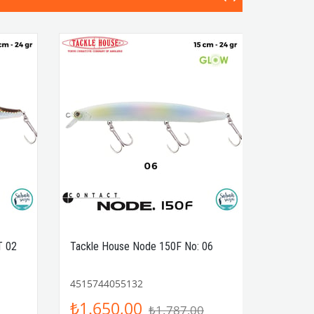
T 02
Tackle House Node 150F No: 06
4515744055132
₺1.650,00
₺1.787,00