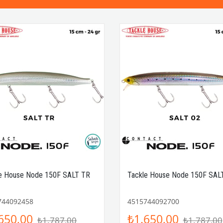
e House Node 150F SALT TR
Tackle House Node 150F SAL
744092458
4515744092700
650,00
₺1.650,00
₺1.787,00
₺1.787,00