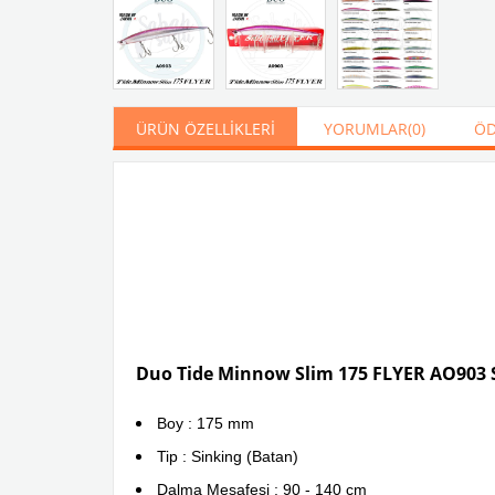
ÜRÜN ÖZELLIKLERI
YORUMLAR
(0)
ÖD
Duo Tide Minnow Slim 175 FLYER AO903 
Boy : 175 mm
Tip : Sinking (Batan)
Dalma Mesafesi : 90 - 140 cm