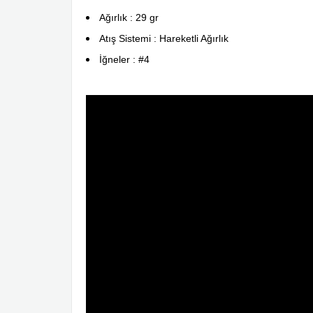
Ağırlık : 29 gr
Atış Sistemi : Hareketli Ağırlık
İğneler : #4