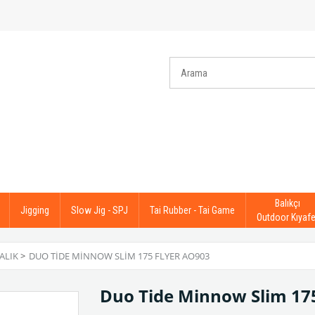
Balıkçı
Jigging
Slow Jig - SPJ
Tai Rubber - Tai Game
Outdoor Kıyafe
ALIK
>
DUO TIDE MINNOW SLIM 175 FLYER AO903
Duo Tide Minnow Slim 17