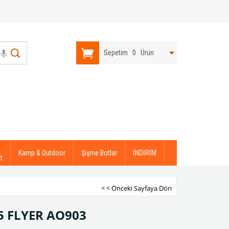
Sepetim
0
Ürün
Kamp & Outdoor
Şişme Botlar
İNDİRİM
t
< < Önceki Sayfaya Dön
5 FLYER AO903