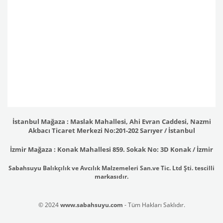
İstanbul Mağaza : Maslak Mahallesi, Ahi Evran Caddesi, Nazmi
Akbacı Ticaret Merkezi No:201-202 Sarıyer / İstanbul
İzmir Mağaza : Konak Mahallesi 859. Sokak No: 3D Konak / İzmir
Sabahsuyu Balıkçılık ve Avcılık Malzemeleri San.ve Tic. Ltd Şti. tescilli
markasıdır.
© 2024
www.sabahsuyu.com
- Tüm Hakları Saklıdır.