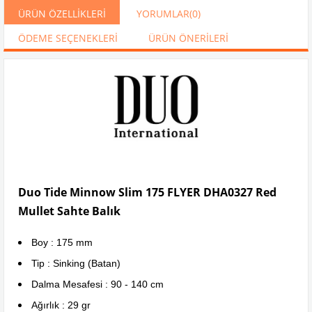
ÜRÜN ÖZELLIKLERI
YORUMLAR
(0)
ÖDEME SEÇENEKLERI
ÜRÜN ÖNERILERI
Duo Tide Minnow Slim 175 FLYER DHA0327 Red
Mullet Sahte Balık
Boy : 175 mm
Tip : Sinking (Batan)
Dalma Mesafesi : 90 - 140 cm
Ağırlık : 29 gr