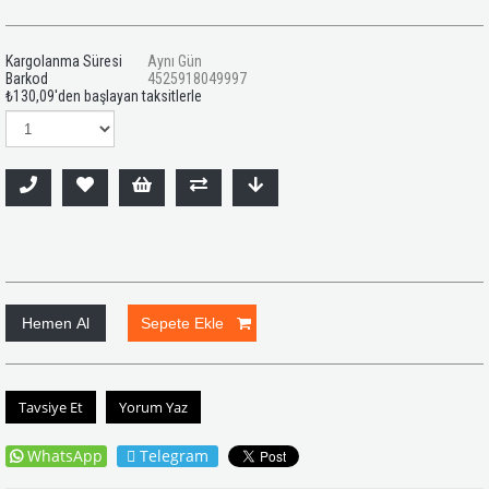
Kargolanma Süresi
Aynı Gün
Barkod
4525918049997
₺130,09
'den başlayan taksitlerle
Tavsiye Et
Yorum Yaz
WhatsApp
Telegram