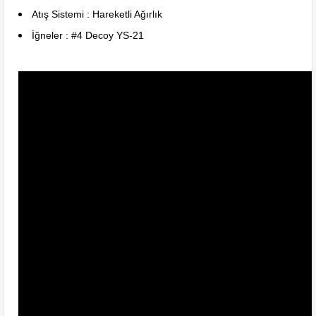
Atış Sistemi : Hareketli Ağırlık
İğneler : #4 Decoy YS-21