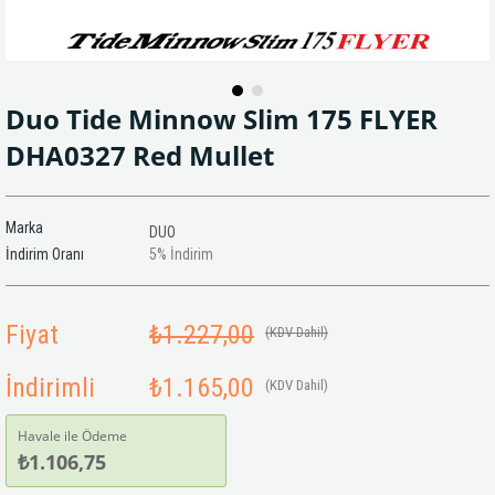
Duo Tide Minnow Slim 175 FLYER
DHA0327 Red Mullet
Marka
DUO
İndirim Oranı
5
%
İndirim
Fiyat
₺1.227,00
(KDV Dahil)
İndirimli
₺1.165,00
(KDV Dahil)
Havale ile Ödeme
₺1.106,75