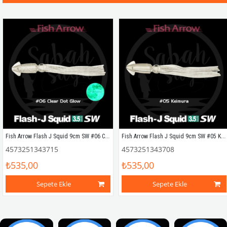
Fish Arrow Flash J Squid 9cm SW #06 Clear Dot Glow Silikon Kalamar (5 Adet)
Fish Arrow Flash J Squid 9cm SW #05 Keimura Silikon Kalamar (5 Adet)
4573251343715
4573251343708
₺535,00
₺535,00
Sepete Ekle
Sepete Ekle