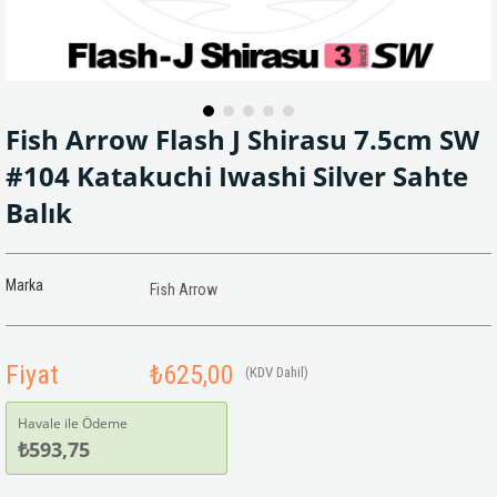
Fish Arrow Flash J Shirasu 7.5cm SW
#104 Katakuchi Iwashi Silver Sahte
Balık
Marka
Fish Arrow
Fiyat
₺625,00
(KDV Dahil)
Havale ile Ödeme
₺593,75