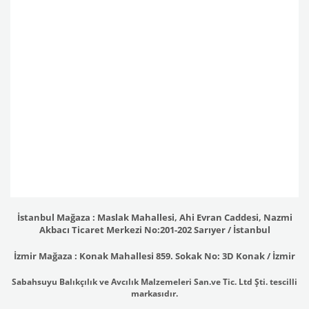
İstanbul Mağaza : Maslak Mahallesi, Ahi Evran Caddesi, Nazmi
Akbacı Ticaret Merkezi No:201-202 Sarıyer / İstanbul
İzmir Mağaza : Konak Mahallesi 859. Sokak No: 3D Konak / İzmir
Sabahsuyu Balıkçılık ve Avcılık Malzemeleri San.ve Tic. Ltd Şti. tescilli
markasıdır.