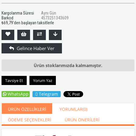
Kargolanma Süresi
Aynı Gün
Barkod
4573251343609
₺69,79
'den başlayan taksitlerle
Ürün stoklarımızda kalmamıştır.
Tavsiye Et
Yorum Yaz
WhatsApp
Telegram
ÜRÜN ÖZELLIKLERI
YORUMLAR
(0)
ÖDEME SEÇENEKLERI
ÜRÜN ÖNERILERI