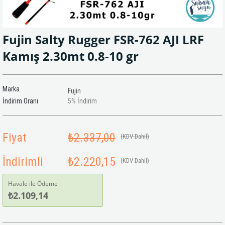
Fujin Salty Rugger FSR-762 AJI LRF
Kamış 2.30mt 0.8-10 gr
Marka
Fujin
İndirim Oranı
5
%
İndirim
Fiyat
₺2.337,00
(KDV Dahil)
İndirimli
₺2.220,15
(KDV Dahil)
Havale ile Ödeme
₺2.109,14