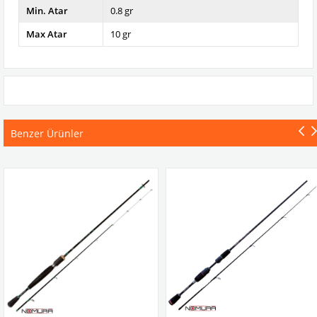
Min. Atar
0.8 gr
Max Atar
10 gr
Benzer Ürünler