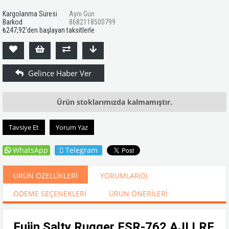
Kargolanma Süresi
Aynı Gün
Barkod
8682118500799
₺247,92
'den başlayan taksitlerle
Ürün stoklarımızda kalmamıştır.
Tavsiye Et
Yorum Yaz
WhatsApp
Telegram
ÜRÜN ÖZELLIKLERI
YORUMLAR
(0)
ÖDEME SEÇENEKLERI
ÜRÜN ÖNERILERI
Fujin Salty Rugger FSR-762 AJI LRF