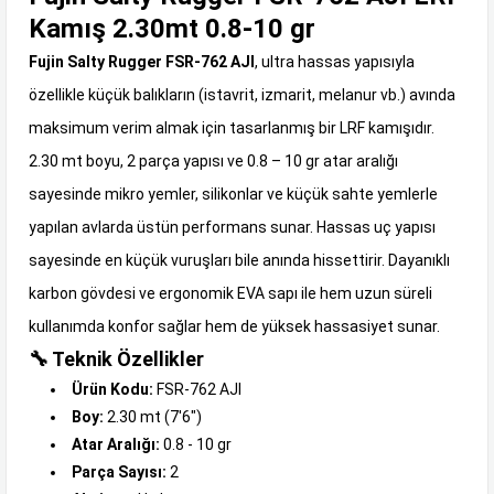
Kamış 2.30mt 0.8-10 gr
Fujin Salty Rugger FSR-762 AJI
, ultra hassas yapısıyla
özellikle küçük balıkların (istavrit, izmarit, melanur vb.) avında
maksimum verim almak için tasarlanmış bir LRF kamışıdır.
2.30 mt boyu, 2 parça yapısı ve 0.8 – 10 gr atar aralığı
sayesinde mikro yemler, silikonlar ve küçük sahte yemlerle
yapılan avlarda üstün performans sunar. Hassas uç yapısı
sayesinde en küçük vuruşları bile anında hissettirir. Dayanıklı
karbon gövdesi ve ergonomik EVA sapı ile hem uzun süreli
kullanımda konfor sağlar hem de yüksek hassasiyet sunar.
🔧 Teknik Özellikler
Ürün Kodu:
FSR-762 AJI
Boy:
2.30 mt (7'6")
Atar Aralığı:
0.8 - 10 gr
Parça Sayısı:
2