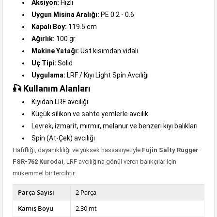
Aksiyon:
Hızlı
Uygun Misina Aralığı:
PE 0.2 - 0.6
Kapalı Boy:
119.5 cm
Ağırlık:
100 gr
Makine Yatağı:
Üst kısımdan vidalı
Uç Tipi:
Solid
Uygulama:
LRF / Kıyı Light Spin Avcılığı
🎣 Kullanım Alanları
Kıyıdan LRF avcılığı
Küçük silikon ve sahte yemlerle avcılık
Levrek, izmarit, mırmır, melanur ve benzeri kıyı balıkları
Spin (At-Çek) avcılığı
Hafifliği, dayanıklılığı ve yüksek hassasiyetiyle
Fujin Salty Rugger
FSR-762 Kurodai
, LRF avcılığına gönül veren balıkçılar için
mükemmel bir tercihtir.
Parça Sayısı
2 Parça
Kamış Boyu
2.30 mt