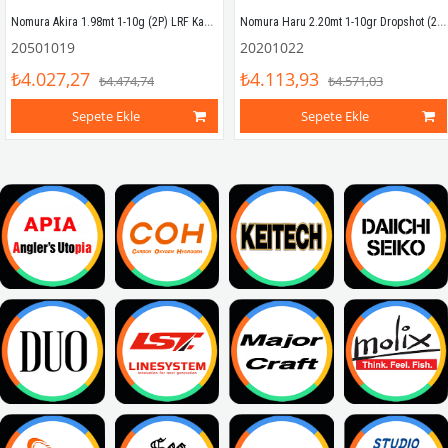
Nomura Akira 1.98mt 1-10g (2P) LRF Kamışı
Nomura Haru 2.20mt 1-10gr Dropshot (2P) LRF Kamışı
20501019
20201022
₺4.027,27
₺4.113,93
₺4.474,74
₺4.571,03
Sepete Ekle
Sepete Ekle