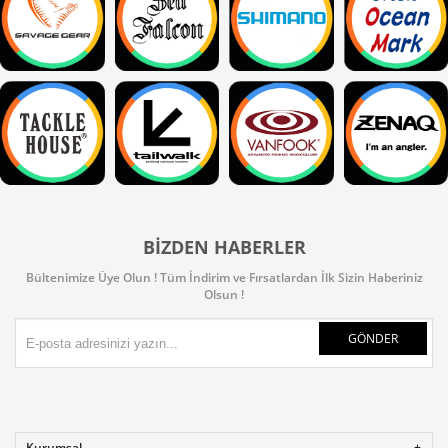
BIZDEN HABERLER
Bültenimize Üye Olun ! Tüm İndirim ve Fırsatlardan İlk Sizin Haberiniz
Olsun !
GÖNDER
Kurumsal