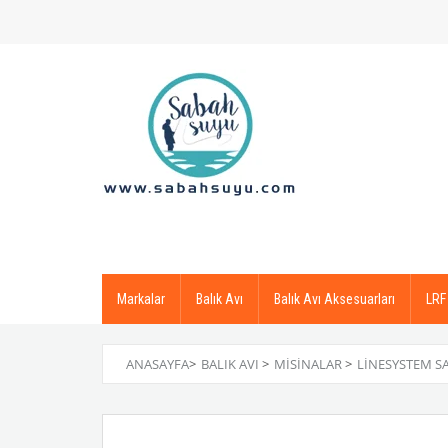
Markalar
Balık Avı
Balık Avı Aksesuarları
LRF
ANASAYFA
>
BALIK AVI
>
MISINALAR
>
LINESYSTEM S