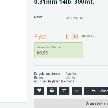
0.31mm 14lb. 300mt.
Marka
LINESYSTEM
Fiyat
₺1,00
(KDV Dahil)
Havale ile Ödeme
₺0,95
Kargolanma Süresi
Aynı Gün
Barkod
L4014E
₺0,11
'den başlayan taksitlerle
Ürün stoklar