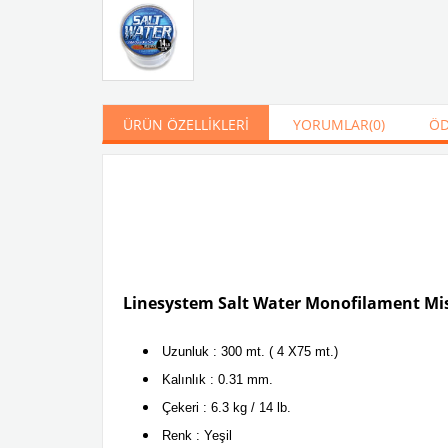
ÜRÜN ÖZELLIKLERI
YORUMLAR
(0)
ÖD
Linesystem Salt Water Monofilament Mi
Uzunluk : 300 mt. ( 4 X75 mt.)
Kalınlık : 0.31 mm.
Çekeri : 6.3 kg / 14 lb.
Renk : Yeşil