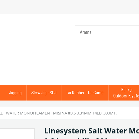
Balıkçı
Jigging
Slow Jig - SPJ
Tai Rubber - Tai Game
Outdoor Kıyafe
ALT WATER MONOFILAMENT MISINA #3.5 0.31MM 14LB. 300MT.
Linesystem Salt Water M