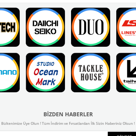
BIZDEN HABERLER
Bültenimize Üye Olun ! Tüm İndirim ve Fırsatlardan İlk Sizin Haberiniz Olsun !