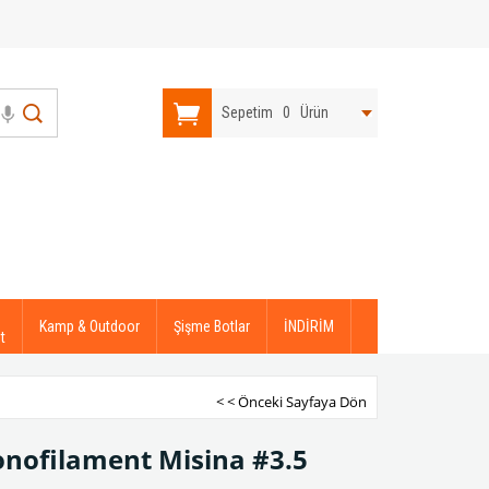
Sepetim
0
Ürün
Kamp & Outdoor
Şişme Botlar
İNDİRİM
t
< < Önceki Sayfaya Dön
onofilament Misina #3.5