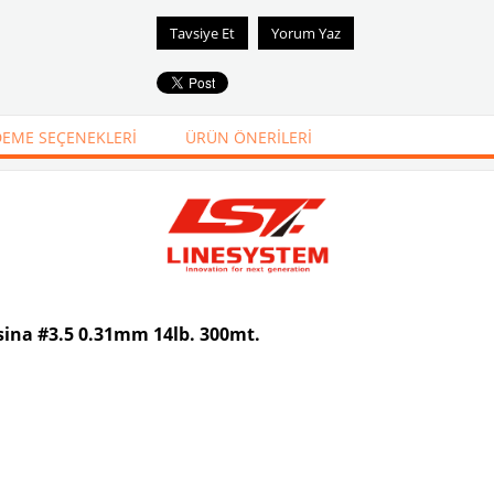
Tavsiye Et
Yorum Yaz
EME SEÇENEKLERI
ÜRÜN ÖNERILERI
sina #3.5 0.31mm 14lb. 300mt.