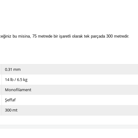
ceğiniz bu misina, 75 metrede bir işaretli olarak tek parçada 300 metredir.
0.31 mm
14 lb / 6.5 kg
Monofilament
Şeffaf
300 mt