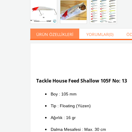
ÜRÜN ÖZELLIKLERI
YORUMLAR
(0)
ÖD
Tackle House Feed Shallow 105F No: 13
Boy : 105 mm
Tip : Floating (Yüzen)
Ağırlık : 16 gr
Dalma Mesafesi : Max. 30 cm