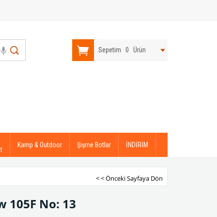
Sepetim
0
Ürün
Kamp & Outdoor
Şişme Botlar
İNDİRİM
t
< < Önceki Sayfaya Dön
w 105F No: 13