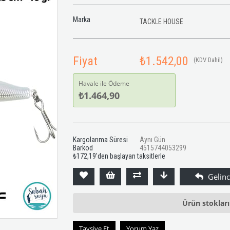
Marka
TACKLE HOUSE
Fiyat
₺1.542,00
(KDV Dahil)
Havale ile Ödeme
₺1.464,90
Kargolanma Süresi
Aynı Gün
Barkod
4515744053299
₺172,19
'den başlayan taksitlerle
Ürün stoklar
Tavsiye Et
Yorum Yaz