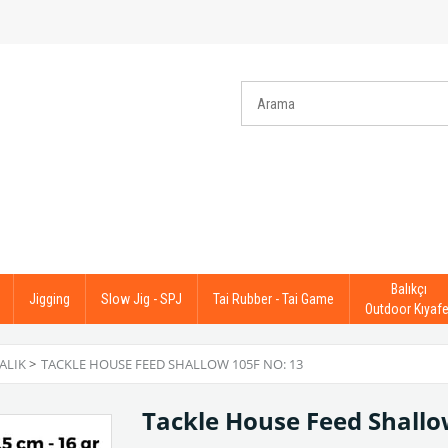
Balıkçı
Jigging
Slow Jig - SPJ
Tai Rubber - Tai Game
Outdoor Kıyafe
ALIK
>
TACKLE HOUSE FEED SHALLOW 105F NO: 13
Tackle House Feed Shallo