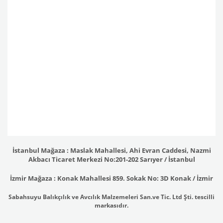
İstanbul Mağaza : Maslak Mahallesi, Ahi Evran Caddesi, Nazmi
Akbacı Ticaret Merkezi No:201-202 Sarıyer / İstanbul
İzmir Mağaza : Konak Mahallesi 859. Sokak No: 3D Konak / İzmir
Sabahsuyu Balıkçılık ve Avcılık Malzemeleri San.ve Tic. Ltd Şti. tescilli
markasıdır.