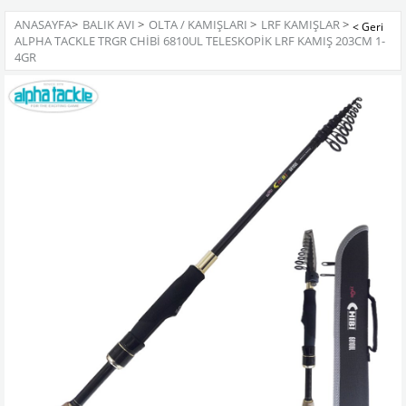
ANASAYFA
>
BALIK AVI
>
OLTA / KAMIŞLARI
>
LRF KAMIŞLAR
>
ALPHA TACKLE TRGR CHIBI 6810UL TELESKOPIK LRF KAMIŞ 203CM 1-
4GR