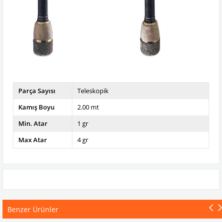
Parça Sayısı
Teleskopik
Kamış Boyu
2.00 mt
Min. Atar
1 gr
Max Atar
4 gr
Benzer Ürünler