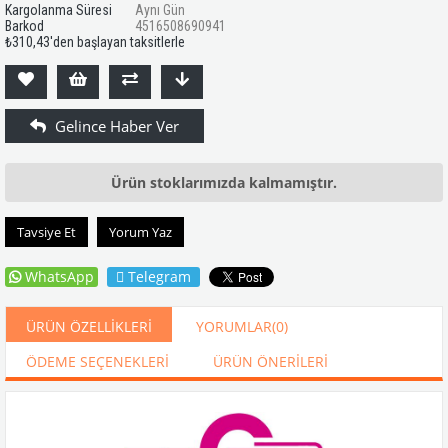
Kargolanma Süresi
Aynı Gün
Barkod
4516508690941
₺310,43
'den başlayan taksitlerle
Ürün stoklarımızda kalmamıştır.
Tavsiye Et
Yorum Yaz
WhatsApp
Telegram
ÜRÜN ÖZELLIKLERI
YORUMLAR
(0)
ÖDEME SEÇENEKLERI
ÜRÜN ÖNERILERI