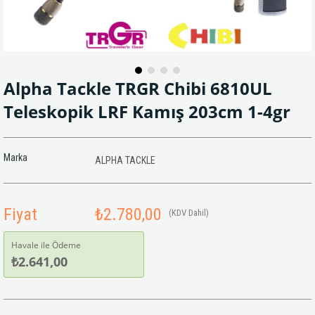
Alpha Tackle TRGR Chibi 6810UL
Teleskopik LRF Kamış 203cm 1-4gr
Marka
ALPHA TACKLE
Fiyat
₺2.780,00
(KDV Dahil)
Havale ile Ödeme
₺2.641,00