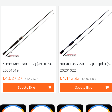
Nomura Akira 1.98mt 1-10g (2P) LRF Kamışı
Nomura Haru 2.20mt 1-10gr Dropshot (2P) LRF Kamışı
20501019
20201022
₺4.027,27
₺4.113,93
₺4.474,74
₺4.571,03
Sepete Ekle
Sepete Ekle