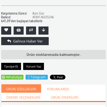
Kargolanma Süresi
Aynı Gün
Barkod
4949146035346
₺41,09
'den başlayan taksitlerle
Ürün stoklarımızda kalmamıştır.
Tavsiye Et
Yorum Yaz
WhatsApp
Telegram
ÜRÜN ÖZELLIKLERI
YORUMLAR
(0)
ÖDEME SEÇENEKLERI
ÜRÜN ÖNERILERI