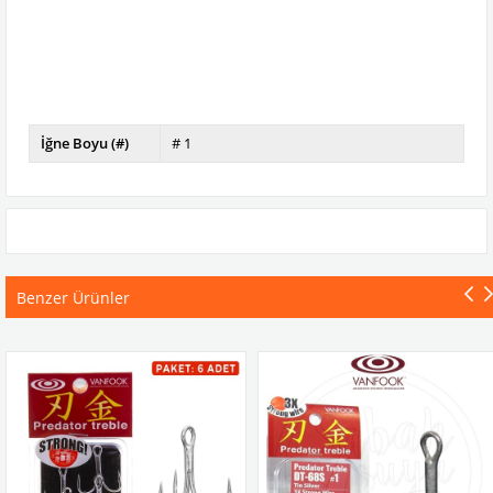
İğne Boyu (#)
# 1
Benzer Ürünler