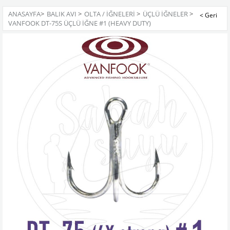
ANASAYFA
>
BALIK AVI
>
OLTA / İĞNELERI
>
ÜÇLÜ İĞNELER
>
VANFOOK DT-75S ÜÇLÜ İĞNE #1 (HEAVY DUTY)