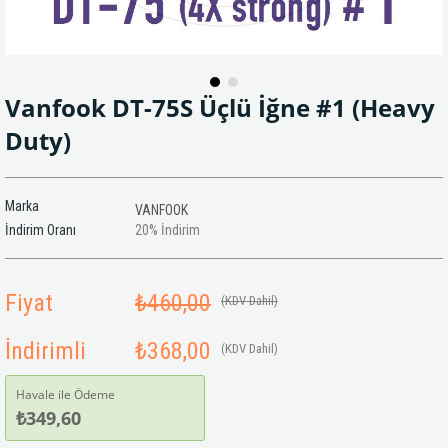
Vanfook DT-75S Üçlü İğne #1 (Heavy
Duty)
Marka
VANFOOK
İndirim Oranı
20
%
İndirim
Fiyat
₺460,00
(KDV Dahil)
İndirimli
₺368,00
(KDV Dahil)
Havale ile Ödeme
₺349,60