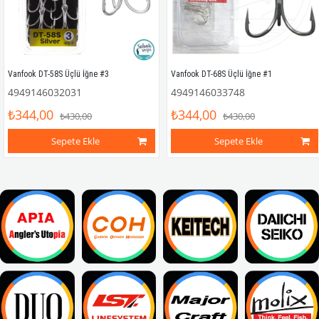
Vanfook DT-58S Üçlü İğne #3
Vanfook DT-68S Üçlü İğne #1
4949146032031
4949146033748
₺344,00
₺344,00
₺430,00
₺430,00
Sepete Ekle
Sepete Ekle