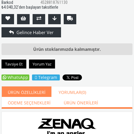
Barkod
4528818761130
₺4.040,32
'den başlayan taksitlerle
Ürün stoklarımızda kalmamıştır.
Tavsiye Et
Yorum Yaz
WhatsApp
Telegram
ÜRÜN ÖZELLIKLERI
YORUMLAR
(0)
ÖDEME SEÇENEKLERI
ÜRÜN ÖNERILERI