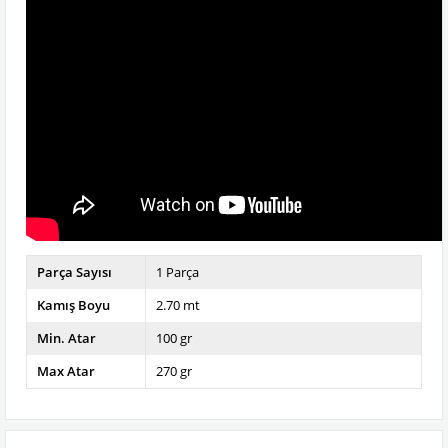
Parça Sayısı
1 Parça
Kamış Boyu
2.70 mt
Min. Atar
100 gr
Max Atar
270 gr