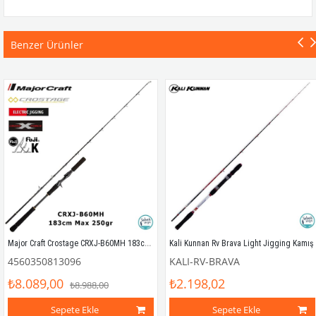
Benzer Ürünler
Major Craft Crostage CRXJ-B60MH 183cm Max 250gr (S2P) Tetikli Jigging Kamış
Kali Kunnan Rv Brava Light Jigging Kamış
4560350813096
KALI-RV-BRAVA
₺8.089,00
₺2.198,02
₺8.988,00
Sepete Ekle
Sepete Ekle