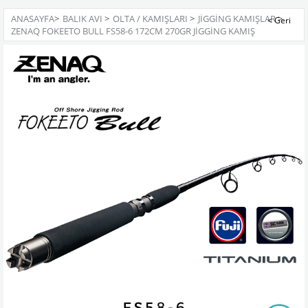
ANASAYFA
>
BALIK AVI
>
OLTA / KAMIŞLARI
>
JIGGING KAMIŞLAR
>
ZENAQ FOKEETO BULL FS58-6 172CM 270GR JIGGING KAMIŞ