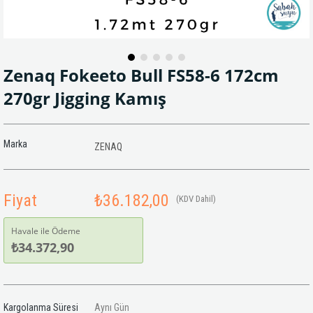
Zenaq Fokeeto Bull FS58-6 172cm
270gr Jigging Kamış
Marka
ZENAQ
Fiyat
₺36.182,00
(KDV Dahil)
Havale ile Ödeme
₺34.372,90
Kargolanma Süresi
Aynı Gün