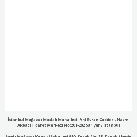
İstanbul Mağaza : Maslak Mahallesi, Ahi Evran Caddesi, Nazmi
Akbacı Ticaret Merkezi No:201-202 Sarıyer / İstanbul
İzmir Mağaza : Konak Mahallesi 859. Sokak No: 3D Konak / İzmir