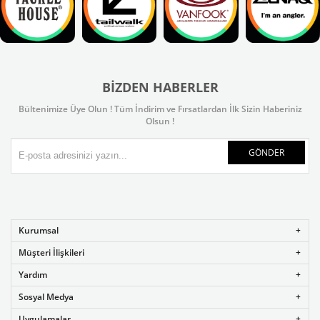
BIZDEN HABERLER
Bültenimize Üye Olun ! Tüm İndirim ve Fırsatlardan İlk Sizin Haberiniz
Olsun !
GÖNDER
Kurumsal
Müşteri İlişkileri
Yardım
Sosyal Medya
Uygulamalar