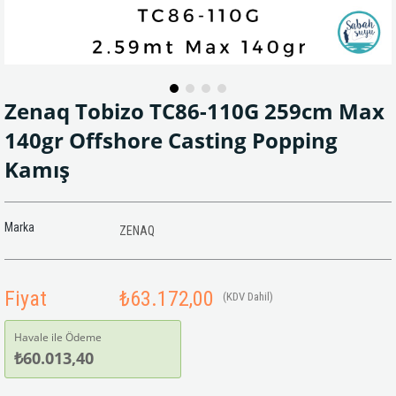
Zenaq Tobizo TC86-110G 259cm Max
140gr Offshore Casting Popping
Kamış
Marka
ZENAQ
Fiyat
₺63.172,00
(KDV Dahil)
Havale ile Ödeme
₺60.013,40