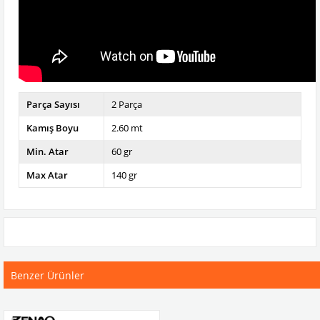
Parça Sayısı
2 Parça
Kamış Boyu
2.60 mt
Min. Atar
60 gr
Max Atar
140 gr
Benzer Ürünler