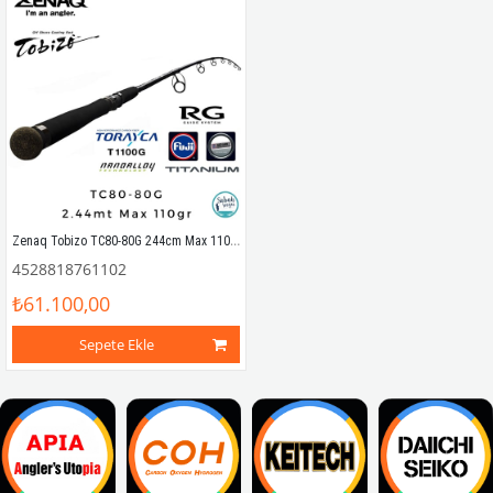
Zenaq Tobizo TC80-80G 244cm Max 110gr Offshore Casting Popping Kamış
4528818761102
₺61.100,00
Sepete Ekle