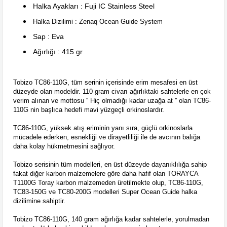
Halka Ayakları : Fuji IC Stainless Steel
Halka Dizilimi : Zenaq Ocean Guide System
Sap : Eva
Ağırlığı : 415 gr
Tobizo TC86-110G, tüm serinin içerisinde erim mesafesi en üst
düzeyde olan modeldir. 110 gram civarı ağırlıktaki sahtelerle en çok
verim alınan ve mottosu '' Hiç olmadığı kadar uzağa at '' olan TC86-
110G nin başlıca hedefi mavi yüzgeçli orkinoslardır.
TC86-110G, yüksek atış eriminin yanı sıra, güçlü orkinoslarla
mücadele ederken, esnekliği ve dirayetliliği ile de avcının balığa
daha kolay hükmetmesini sağlıyor.
Tobizo serisinin tüm modelleri, en üst düzeyde dayanıklılığa sahip
fakat diğer karbon malzemelere göre daha hafif olan TORAYCA
T1100G Toray karbon malzemeden üretilmekte olup, TC86-110G,
TC83-150G ve TC80-200G modelleri Super Ocean Guide halka
dizilimine sahiptir.
Tobizo TC86-110G, 140 gram ağırlığa kadar sahtelerle, yorulmadan