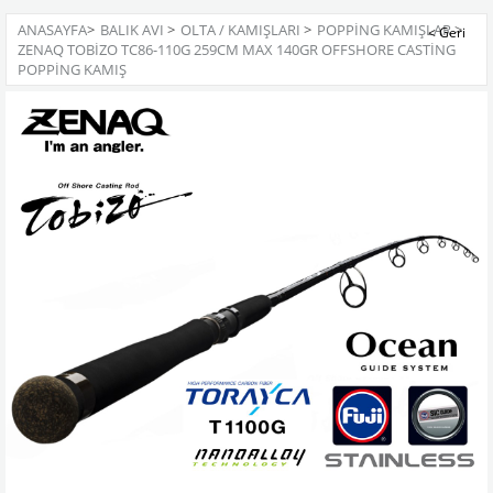
ANASAYFA
>
BALIK AVI
>
OLTA / KAMIŞLARI
>
POPPING KAMIŞLAR
>
ZENAQ TOBIZO TC86-110G 259CM MAX 140GR OFFSHORE CASTING
POPPING KAMIŞ