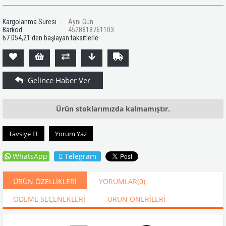
Kargolanma Süresi
Aynı Gün
Barkod
4528818761103
₺7.054,21
'den başlayan taksitlerle
Ürün stoklarımızda kalmamıştır.
Tavsiye Et
Yorum Yaz
WhatsApp
Telegram
ÜRÜN ÖZELLIKLERI
YORUMLAR
(0)
ÖDEME SEÇENEKLERI
ÜRÜN ÖNERILERI