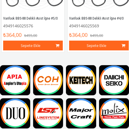
Vanfook BBS-88 Delikli Asist İğne #5/0
Vanfook BBS-88 Delikli Asist İğne #4/0
4949146025576
4949146025569
₺364,00
₺364,00
₺455,00
₺455,00
Sepete Ekle
Sepete Ekle