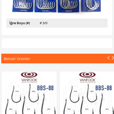
İğne Boyu (#)
# 3/0
Benzer Ürünler