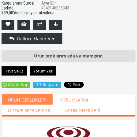
Kargolanma Süresi
Aynı Gün
Barkod
4949146036343
₺39,08
'den başlayan taksitlerle
Ürün stoklarımızda kalmamıştır.
Tavsiye Et
Yorum Yaz
WhatsApp
Telegram
ÜRÜN ÖZELLIKLERI
YORUMLAR
(0)
ÖDEME SEÇENEKLERI
ÜRÜN ÖNERILERI