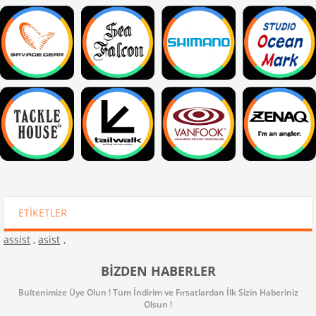
ETIKETLER
assist
,
asist
,
BIZDEN HABERLER
Bültenimize Üye Olun ! Tüm İndirim ve Fırsatlardan İlk Sizin Haberiniz
Olsun !