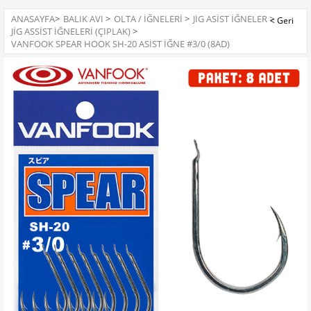
ANASAYFA
>
BALIK AVI
>
OLTA / İĞNELERI
>
JIG ASIST İĞNELER
>
JIG ASSIST İĞNELERI (ÇIPLAK)
>
VANFOOK SPEAR HOOK SH-20 ASIST İĞNE #3/0 (8AD)