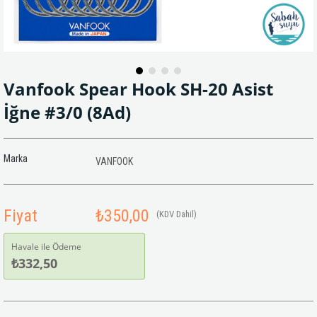
Vanfook Spear Hook SH-20 Asist
İğne #3/0 (8Ad)
Marka
VANFOOK
Fiyat
₺350,00
(KDV Dahil)
Havale ile Ödeme
₺332,50