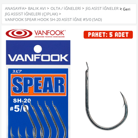
ANASAYFA
>
BALIK AVI
>
OLTA / İĞNELERI
>
JIG ASIST İĞNELER
>
JIG ASSIST İĞNELERI (ÇIPLAK)
>
VANFOOK SPEAR HOOK SH-20 ASIST İĞNE #5/0 (5AD)