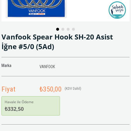
Vanfook Spear Hook SH-20 Asist
İğne #5/0 (5Ad)
Marka
VANFOOK
Fiyat
₺350,00
(KDV Dahil)
Havale ile Ödeme
₺332,50