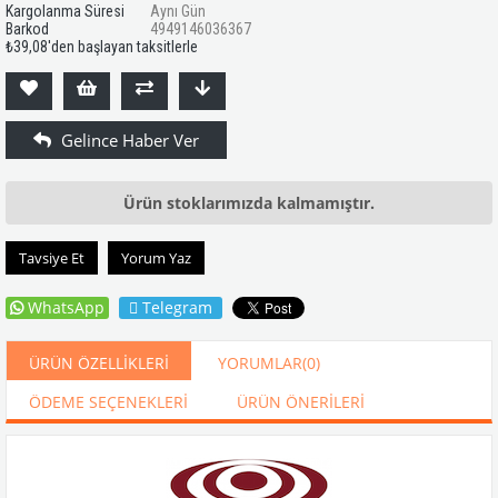
Kargolanma Süresi
Aynı Gün
Barkod
4949146036367
₺39,08
'den başlayan taksitlerle
Ürün stoklarımızda kalmamıştır.
Tavsiye Et
Yorum Yaz
WhatsApp
Telegram
ÜRÜN ÖZELLIKLERI
YORUMLAR
(0)
ÖDEME SEÇENEKLERI
ÜRÜN ÖNERILERI