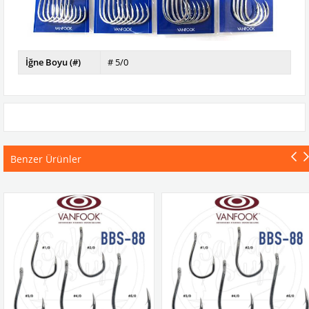
İğne Boyu (#)
# 5/0
Benzer Ürünler