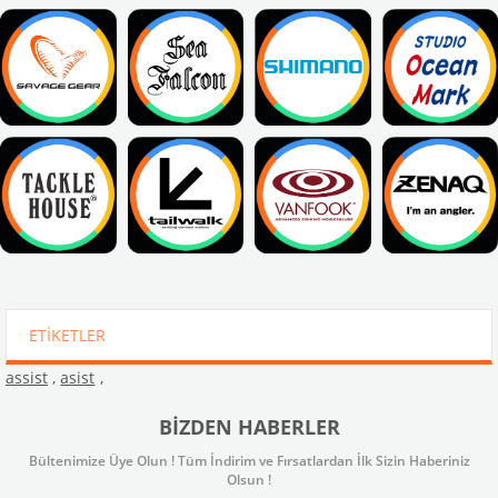
ETIKETLER
assist
,
asist
,
BIZDEN HABERLER
Bültenimize Üye Olun ! Tüm İndirim ve Fırsatlardan İlk Sizin Haberiniz
Olsun !