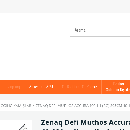
Balıkçı
Jigging
Slow Jig - SPJ
Tai Rubber - Tai Game
Outdoor Kıyafe
JIGGING KAMIŞLAR
>
ZENAQ DEFI MUTHOS ACCURA 100HH (RG) 305CM 40-15
Zenaq Defi Muthos Accur