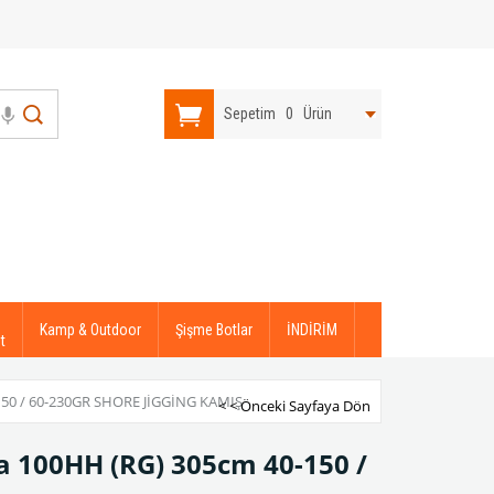
Sepetim
0
Ürün
Kamp & Outdoor
Şişme Botlar
İNDİRİM
t
0 / 60-230GR SHORE JIGGING KAMIŞ
< < Önceki Sayfaya Dön
a 100HH (RG) 305cm 40-150 /