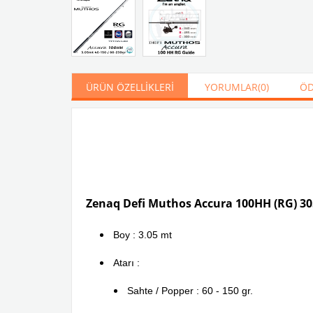
ÜRÜN ÖZELLIKLERI
YORUMLAR
(0)
ÖD
Zenaq Defi Muthos Accura 100HH (RG) 305
Boy : 3.05 mt
Atarı :
Sahte / Popper : 60 - 150 gr.