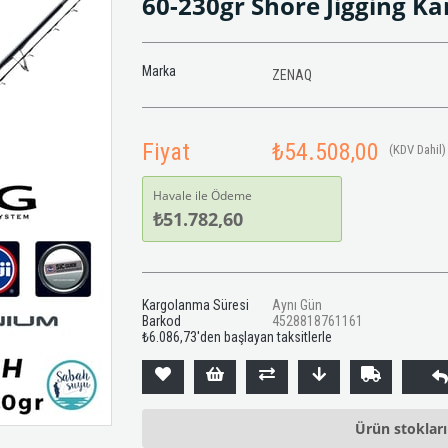
60-230gr Shore Jigging K
Marka
ZENAQ
Fiyat
₺54.508,00
(KDV Dahil)
Havale ile Ödeme
₺51.782,60
Kargolanma Süresi
Aynı Gün
Barkod
4528818761161
₺6.086,73
'den başlayan taksitlerle
Ürün stoklar