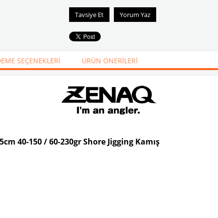
Tavsiye Et
Yorum Yaz
EME SEÇENEKLERI
ÜRÜN ÖNERILERI
cm 40-150 / 60-230gr Shore Jigging Kamış