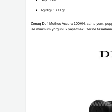
Ağırlığı : 390 gr.
Zenaq Defi Muthos Accura 100HH, sahte yem, popper 
ise minimum yorgunluk yaşatmak üzerine tasarlanmı