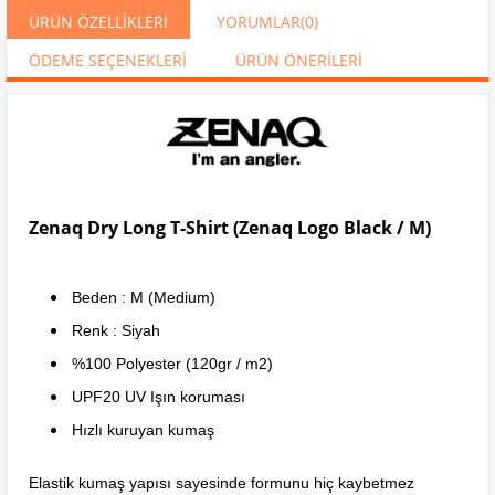
ÜRÜN ÖZELLIKLERI
YORUMLAR
(0)
ÖDEME SEÇENEKLERI
ÜRÜN ÖNERILERI
Zenaq Dry Long T-Shirt (Zenaq Logo Black / M)
Beden : M (Medium)
Renk : Siyah
%100 Polyester (120gr / m2)
UPF20 UV Işın koruması
Hızlı kuruyan kumaş
Elastik kumaş yapısı sayesinde formunu hiç kaybetmez