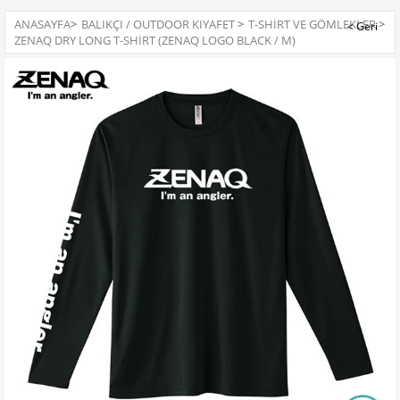
ANASAYFA
>
BALIKÇI / OUTDOOR KIYAFET
>
T-SHIRT VE GÖMLEKLER
>
ZENAQ DRY LONG T-SHIRT (ZENAQ LOGO BLACK / M)