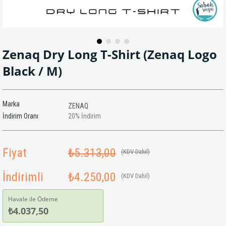
Zenaq Dry Long T-Shirt (Zenaq Logo
Black / M)
Marka
ZENAQ
İndirim Oranı
20
%
İndirim
Fiyat
₺5.313,00
(KDV Dahil)
İndirimli
₺4.250,00
(KDV Dahil)
Havale ile Ödeme
₺4.037,50