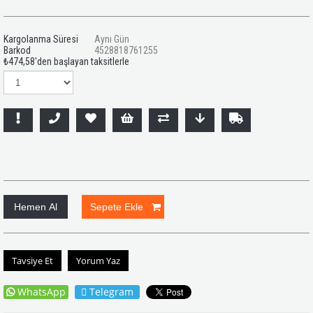
Kargolanma Süresi
Aynı Gün
Barkod
4528818761255
₺474,58
'den başlayan taksitlerle
Tavsiye Et
Yorum Yaz
WhatsApp
Telegram