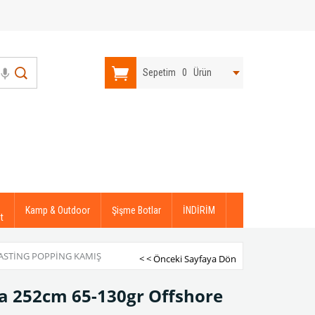
Sepetim
0
Ürün
Kamp & Outdoor
Şişme Botlar
İNDİRİM
t
ASTING POPPING KAMIŞ
< < Önceki Sayfaya Dön
a 252cm 65-130gr Offshore