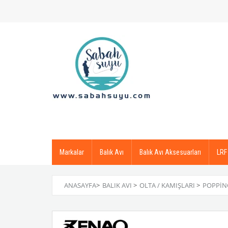
Markalar
Balık Avı
Balık Avı Aksesuarları
LRF
ANASAYFA
>
BALIK AVI
>
OLTA / KAMIŞLARI
>
POPPIN