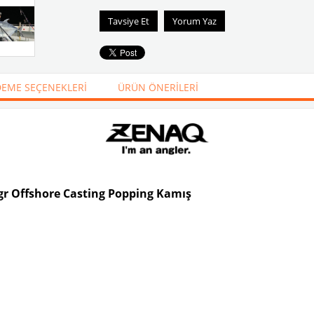
Tavsiye Et
Yorum Yaz
EME SEÇENEKLERI
ÜRÜN ÖNERILERI
r Offshore Casting Popping Kamış