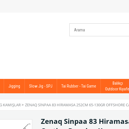
Balıkçı
Jigging
Slow Jig - SPJ
Tai Rubber - Tai Game
Outdoor Kıyafe
G KAMIŞLAR
>
ZENAQ SINPAA 83 HIRAMASA 252CM 65-130GR OFFSHORE C
Zenaq Sinpaa 83 Hiramas