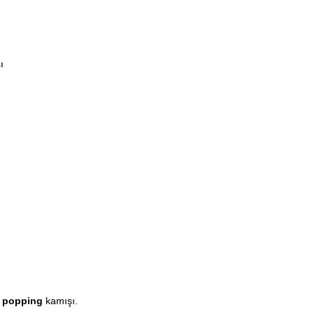
ı
/
popping
kamışı.