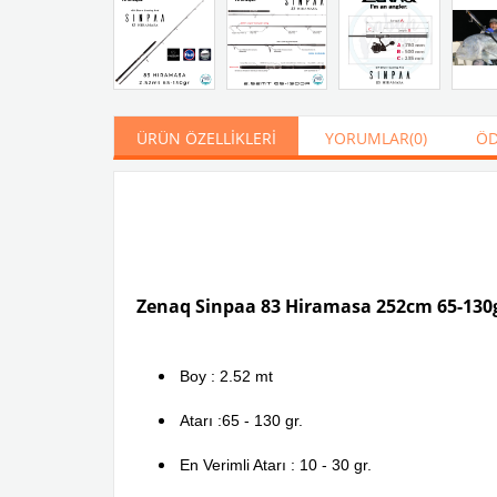
ÜRÜN ÖZELLIKLERI
YORUMLAR
(0)
ÖD
Zenaq Sinpaa 83 Hiramasa 252cm 65-130g
Boy : 2.52 mt
Atarı :65 - 130 gr.
En Verimli Atarı : 10 - 30 gr.