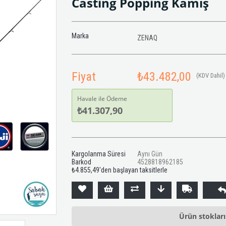
Casting Popping Kamış
Marka
ZENAQ
Fiyat
₺43.482,00
(KDV Dahil)
Havale ile Ödeme
₺41.307,90
Kargolanma Süresi
Aynı Gün
Barkod
4528818962185
₺4.855,49
'den başlayan taksitlerle
Ürün stoklar