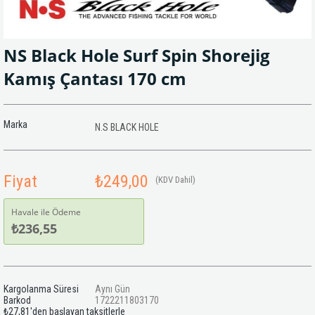
NS Black Hole Surf Spin Shorejig
Kamış Çantası 170 cm
Marka
N.S BLACK HOLE
Fiyat
₺249,00
(KDV Dahil)
Havale ile Ödeme
₺236,55
Kargolanma Süresi
Aynı Gün
Barkod
1722211803170
₺27,81
'den başlayan taksitlerle