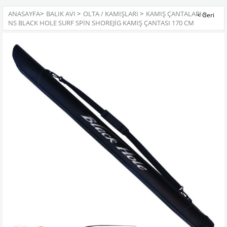
ANASAYFA
>
BALIK AVI
>
OLTA / KAMIŞLARI
>
KAMIŞ ÇANTALARI
>
NS BLACK HOLE SURF SPIN SHOREJIG KAMIŞ ÇANTASI 170 CM