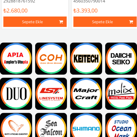
2928818761592
4560350790014
₺2.680,00
₺3.393,00
Sepete Ekle
Sepete Ekle