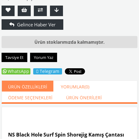
Ürün stoklarımızda kalmamıştır.
Tavsiye Et
Yorum Yaz
WhatsApp
Telegram
ÜRÜN ÖZELLIKLERI
YORUMLAR
(0)
ÖDEME SEÇENEKLERI
ÜRÜN ÖNERILERI
NS Black Hole Surf Spin Shorejig Kamış Çantası