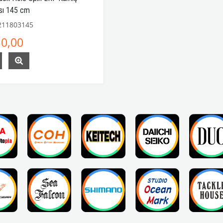
sı 145 cm
211803145
0,00