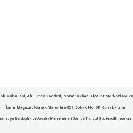
ak Mahallesi, Ahi Evran Caddesi, Nazmi Akbacı Ticaret Merkezi No:201
İzmir Mağaza : Konak Mahallesi 859. Sokak No: 3D Konak / İzmir
ahsuyu Balıkçılık ve Avcılık Malzemeleri San.ve Tic. Ltd Şti. tescilli markası