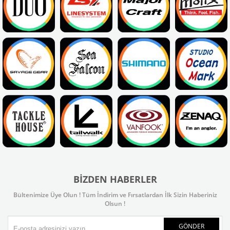
BIZDEN HABERLER
Bültenimize Üye Olun ! Tüm İndirim ve Fırsatlardan İlk Sizin Haberiniz
Olsun !
GÖNDER