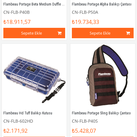
Flambeau Portage Beta Medium Duffle Balıkçı Çantası
Flambeau Portage Alpha Balıkçı Çantası
CN-FLB-P40B
CN-FLB-P50A
₺18.911,57
₺19.734,33
Sepete Ekle
Sepete Ekle
Flambeau Hd Tuff Balıkçı Kutusu
Flambeau Portage Sling Balıkçı Çantası
CN-FLB-602HD
CN-FLB-P40S
₺2.171,92
₺5.428,07