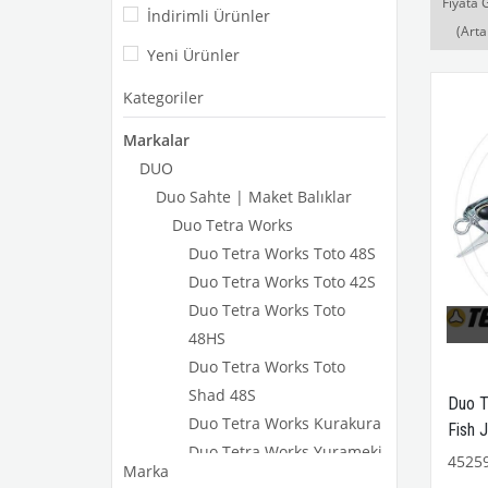
Fiyata 
İndirimli Ürünler
(Arta
Yeni Ürünler
Kategoriler
Markalar
DUO
Duo Sahte | Maket Balıklar
Duo Tetra Works
Duo Tetra Works Toto 48S
Duo Tetra Works Toto 42S
Duo Tetra Works Toto
48HS
Duo Tetra Works Toto
Shad 48S
Duo T
Duo Tetra Works Kurakura
Fish J
Duo Tetra Works Yurameki
4525
Marka
Duo Tetra Works Yurapen