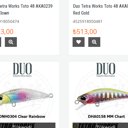
etra Works Toto 48 AKA0239
Duo Tetra Works Toto 48 AKA
Clown
Red Gold
918050474
4525918050481
3,00
₺513,00
Tükendi
Tükendi