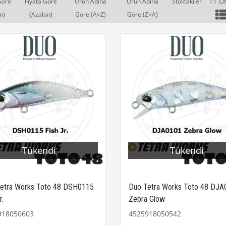
11 Ü
Göre
Fiyata Göre
Ürün Adına
Ürün Adına
Stoktakiler
n)
(Azalan)
Göre (A>Z)
Göre (Z<A)
Tükendi
Tükendi
etra Works Toto 48 DSH0115
Duo Tetra Works Toto 48 DJA
r.
Zebra Glow
918050603
4525918050542