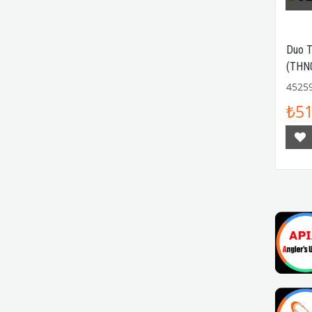
Duo T
(THN0
4525
₺51