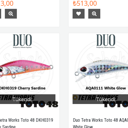
3,00
₺513,00
Tükendi
Tükendi
etra Works Toto 48 DKH0319
Duo Tetra Works Toto 48 AQA
y Sardine
White Glow