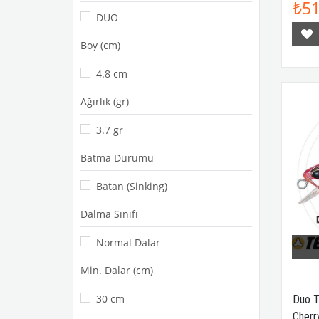
₺51
Duo Tetra Works Bivi
DUO
Duo Tetra Works Pocopoco
Boy (cm)
F
Duo Tetra Works Perakko
4.8 cm
Duo Tetra Works Ebikko
Ağırlık (gr)
Duo Tetra Works Ikakko
Duo Tetra Works Koikakko
3.7 gr
Duo Tetra Works Furafura
Batma Durumu
Duo Tetra Works Spin
Batan (Sinking)
Dalma Sınıfı
Normal Dalar
Min. Dalar (cm)
30 cm
Duo T
Cherr