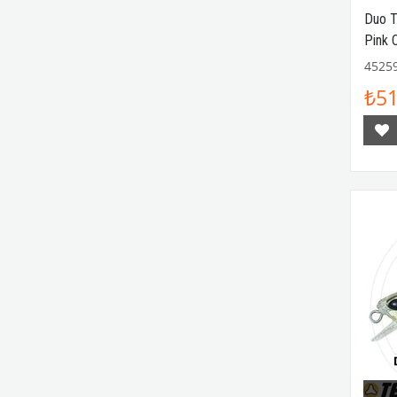
Duo T
Pink 
4525
₺51