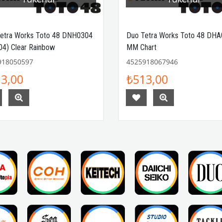
etra Works Toto 48 DNH0304
Duo Tetra Works Toto 48 DH
4) Clear Rainbow
MM Chart
918050597
4525918067946
3,00
₺513,00