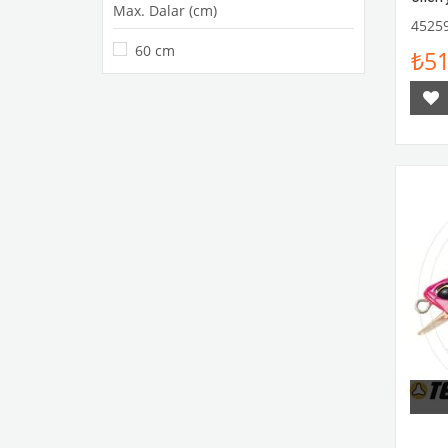
Max. Dalar (cm)
4525
60 cm
₺51