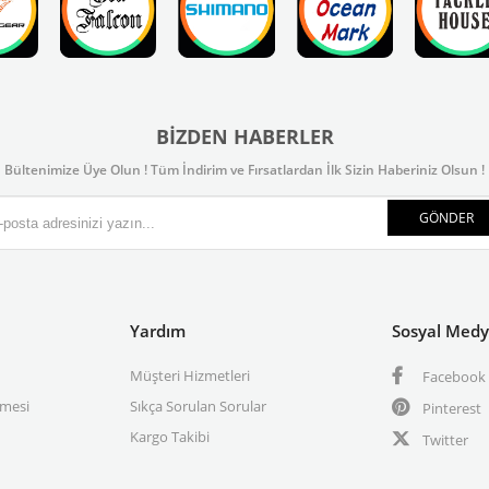
BIZDEN HABERLER
Bültenimize Üye Olun ! Tüm İndirim ve Fırsatlardan İlk Sizin Haberiniz Olsun !
GÖNDER
Yardım
Sosyal Med
Müşteri Hizmetleri
Facebook
şmesi
Sıkça Sorulan Sorular
Pinterest
Kargo Takibi
Twitter