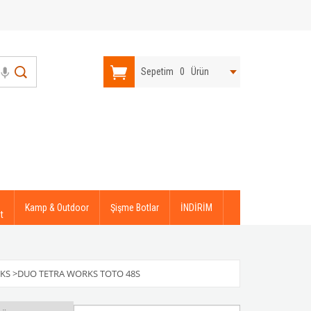
Sepetim
0
Ürün
Kamp & Outdoor
Şişme Botlar
İNDİRİM
t
KS
>
DUO TETRA WORKS TOTO 48S