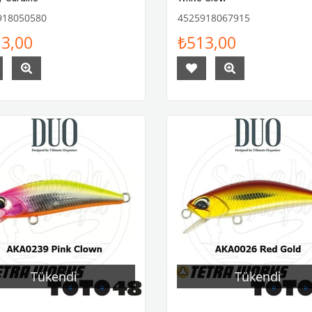
918050580
4525918067915
3,00
₺513,00
Tükendi
Tükendi