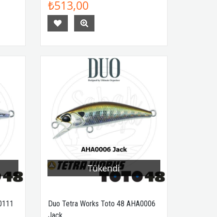
₺513,00
Tükendi
0111
Duo Tetra Works Toto 48 AHA0006
Jack