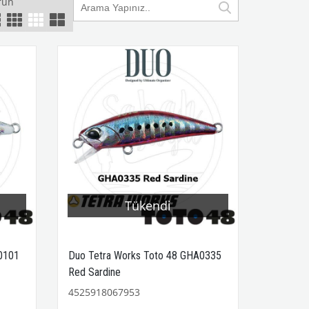
rün
Tükendi
0101
Duo Tetra Works Toto 48 GHA0335
Red Sardine
4525918067953