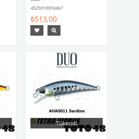
4525918050467
₺513,00
Tükendi