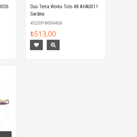
0026
Duo Tetra Works Toto 48 AHA0011
Sardine
4525918050450
₺513,00