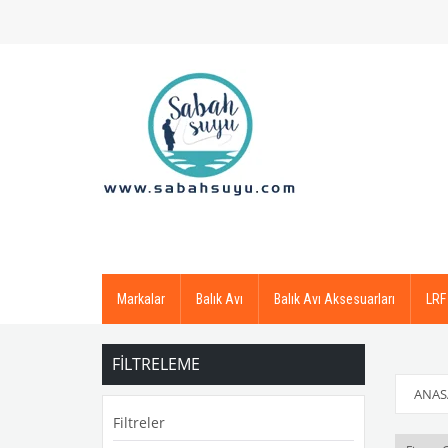
Markalar
Balık Avı
Balık Avı Aksesuarları
LRF
FILTRELEME
ANAS
Filtreler