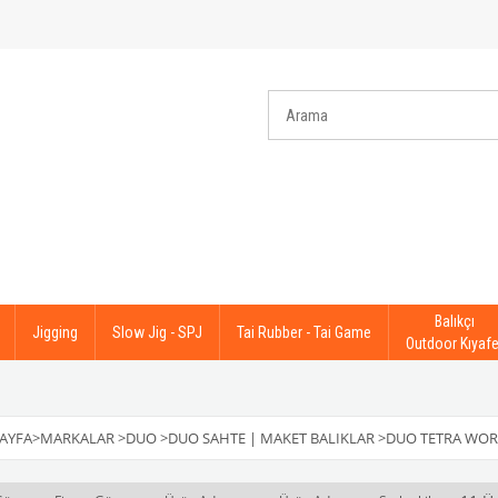
Balıkçı
Jigging
Slow Jig - SPJ
Tai Rubber - Tai Game
Outdoor Kıyafe
AYFA
>
MARKALAR
>
DUO
>
DUO SAHTE | MAKET BALIKLAR
>
DUO TETRA WOR