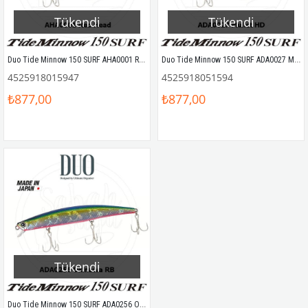
Tükendi
Tükendi
Duo Tide Minnow 150 SURF AHA0001 Red Head
Duo Tide Minnow 150 SURF ADA0027 Mullet HD
4525918015947
4525918051594
₺877,00
₺877,00
Tükendi
Duo Tide Minnow 150 SURF ADA0256 Okinawa RB