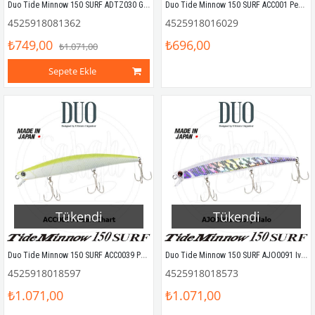
Duo Tide Minnow 150 SURF ADTZ030 Golden Sardine II
Duo Tide Minnow 150 SURF ACC001 Pearl Red Head
4525918081362
4525918016029
₺749,00
₺696,00
₺1.071,00
Sepete Ekle
Tükendi
Tükendi
Duo Tide Minnow 150 SURF ACC0039 Pearl Chart OB
Duo Tide Minnow 150 SURF AJO0091 Ivory Halo
4525918018597
4525918018573
₺1.071,00
₺1.071,00