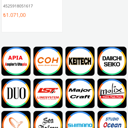
4525918051617
₺1.071,00