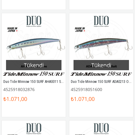
Tükendi
Tükendi
Duo Tide Minnow 150 SURF AHA0011 Sardine
Duo Tide Minnow 150 SURF ADA0213 Ocean Bait
4525918032876
4525918051600
₺1.071,00
₺1.071,00