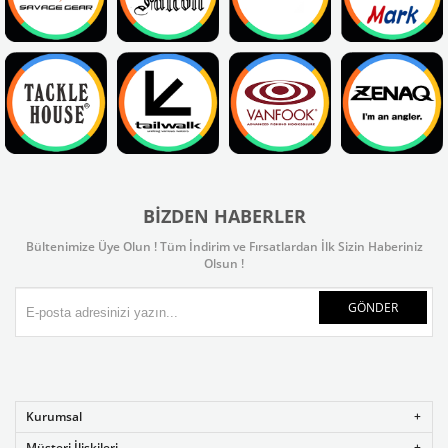
BIZDEN HABERLER
Bültenimize Üye Olun ! Tüm İndirim ve Fırsatlardan İlk Sizin Haberiniz
Olsun !
GÖNDER
Kurumsal
Müşteri İlişkileri