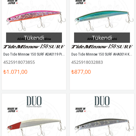
Tükendi
Tükendi
Duo Tide Minnow 150 SURF ADA0119 Pink Sardine
Duo Tide Minnow 150 SURF AHA0014 Katakuchi
4525918073855
4525918032883
₺1.071,00
₺877,00