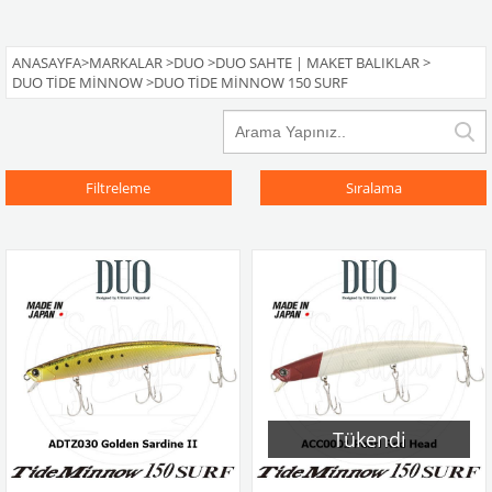
ANASAYFA
>
MARKALAR
>
DUO
>
DUO SAHTE | MAKET BALIKLAR
>
DUO TIDE MINNOW
>
DUO TIDE MINNOW 150 SURF
Filtreleme
Sıralama
Tükendi