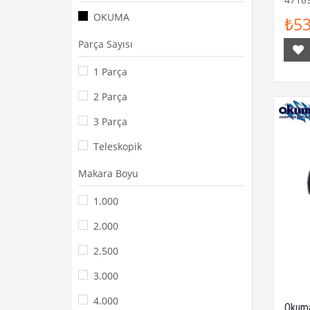
Surf Makineler
OKUMA
₺53
Jig Makineler
Parça Sayısı
Jig Çıkrık Makineler
1 Parça
Trolling Çıkrık Makineler
2 Parça
Genel Kullanım Makineler
3 Parça
Spinning Jig Makineleri
Teleskopik
Slow Jigging / SPJ Kamışlar
Makara Boyu
Slow Jigging / SPJ Kamışlar
1.000
Popping Kamışlar
2.000
Tai Rubber Kamışlar
2.500
Sazan Makineleri
3.000
Baitrunner - Feeder Makineler
4.000
İNDİRİM
Okum