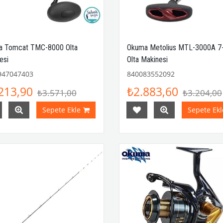
 Tomcat TMC-8000 Olta
Okuma Metolius MTL-3000A 
esi
Olta Makinesi
947047403
840083552092
213,90
₺2.883,60
₺3.571,00
₺3.204,00
Sepete Ekle
Sepete Ekl