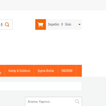
Sepetim
0
Ürün
Kamp & Outdoor
Şişme Botlar
İNDİRİM
t