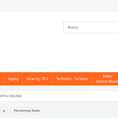
Balıkçı
Jigging
Slow Jig - SPJ
Tai Rubber - Tai Game
Outdoor Kıyafe
AYFA
>
OKUMA
Filtrelemeyi Kaldır