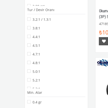
2.90 mt
Tur / Devir Oranı
Okuma
3.00 mt
(3P) 
3.2:1 / 1.3:1
3.60 mt
4718
3.8:1
₺10
3.90 mt
4.4:1
4.20 mt
4.5:1
4.30 mt
4.7:1
4.50 mt
4.8:1
5.0:1
5.2:1
5.3:1
Min. Atar
5.4:1
0.4 gr
5.8:1