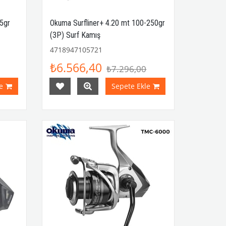
5gr
Okuma Surfliner+ 4.20 mt 100-250gr
(3P) Surf Kamış
4718947105721
₺6.566,40
₺7.296,00
e
Sepete Ekle