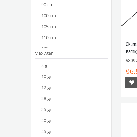
90 cm
140 gr
100 cm
105 cm
110 cm
Okuma
120 cm
Kamış
Max Atar
5809
8 gr
₺6.
10 gr
12 gr
28 gr
35 gr
40 gr
45 gr