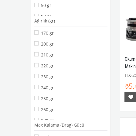
50 gr
80 gr
Ağırlık (gr)
100 gr
170 gr
120 gr
200 gr
150 gr
210 gr
Okuma
170 gr
220 gr
Makin
200 gr
ITX-2
230 gr
250 gr
₺5.
240 gr
250 gr
260 gr
270 gr
Max Kalama (Drag) Gücü
280 gr