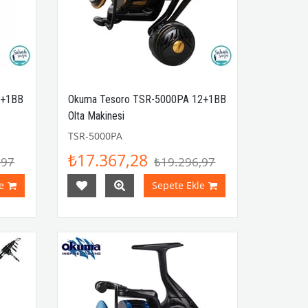
6+1BB
Okuma Tesoro TSR-5000PA 12+1BB
Olta Makinesi
TSR-5000PA
₺17.367,28
,97
₺19.296,97
e
Sepete Ekle