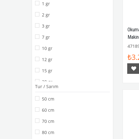
1 gr
2 gr
3 gr
Okuma
Makin
7 gr
4718
10 gr
₺3.
12 gr
15 gr
20 gr
Tur / Sarım
40 gr
50 cm
60 gr
60 cm
90 gr
70 cm
100 gr
80 cm
120 gr