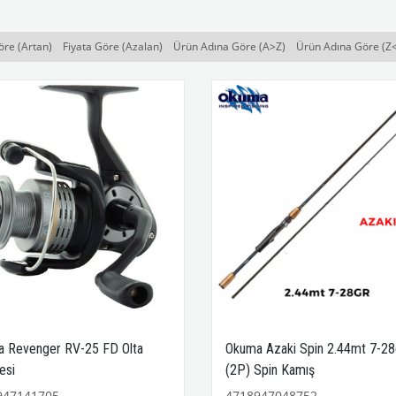
öre (Artan)
Fiyata Göre (Azalan)
Ürün Adına Göre (A>Z)
Ürün Adına Göre (Z
 Revenger RV-25 FD Olta
Okuma Azaki Spin 2.44mt 7-28
esi
(2P) Spin Kamış
947141705
4718947048752