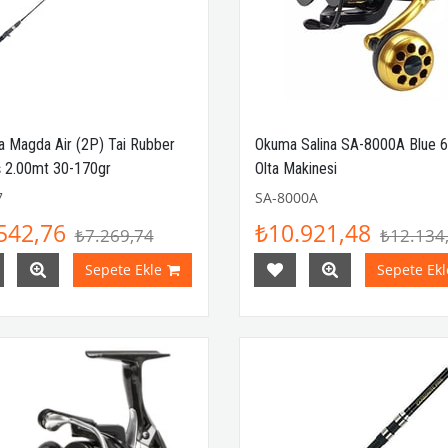
 Magda Air (2P) Tai Rubber
Okuma Salina SA-8000A Blue 
 2.00mt 30-170gr
Olta Makinesi
7
SA-8000A
542,76
₺10.921,48
₺7.269,74
₺12.134
Sepete Ekle
Sepete Ekl