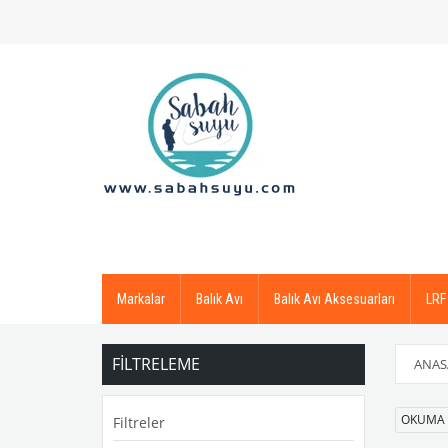
Markalar
Balık Avı
Balık Avı Aksesuarları
LRF
FILTRELEME
ANAS
OKUMA
Filtreler