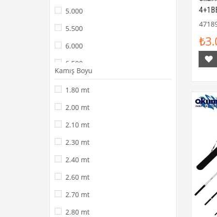
4+1BB
5.000
LRF Kamışlar
4718
5.500
Balık Avı
₺3.
6.000
Olta / Kamışları
6.500
Balık Avı Aksesuarları
Kamış Boyu
8.000
LRF Makineler
1.80 mt
10.000
Jig Makineleri
2.00 mt
Tai Rubber Tai Game Olta Kamışları
2.10 mt
Olta / Makineleri
2.30 mt
LRF
2.40 mt
Slow Jig - SPJ
2.60 mt
Tai Rubber - Tai Game
2.70 mt
Jigging
2.80 mt