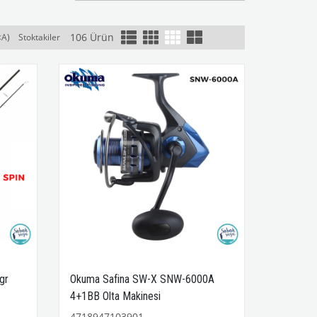
106 Ürün
<A)
Stoktakiler
gr
Okuma Safina SW-X SNW-6000A
4+1BB Olta Makinesi
4718947103901