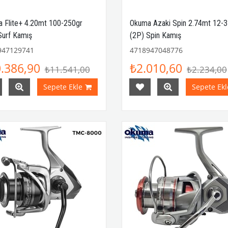
 Flite+ 4.20mt 100-250gr
Okuma Azaki Spin 2.74mt 12-3
Surf Kamış
(2P) Spin Kamış
947129741
4718947048776
.386,90
₺2.010,60
₺11.541,00
₺2.234,00
Sepete Ekle
Sepete Ekl