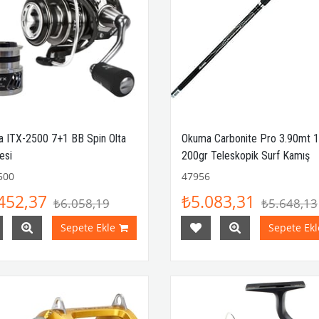
 ITX-2500 7+1 BB Spin Olta
Okuma Carbonite Pro 3.90mt 
esi
200gr Teleskopik Surf Kamış
500
47956
452,37
₺5.083,31
₺6.058,19
₺5.648,13
Sepete Ekle
Sepete Ekl