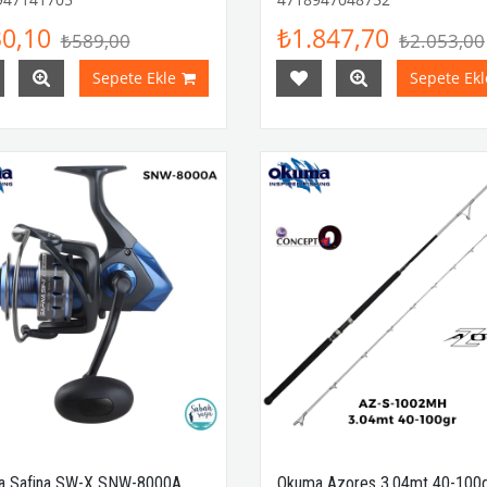
0,10
₺1.847,70
₺589,00
₺2.053,00
Sepete Ekle
Sepete Ekl
a Safina SW-X SNW-8000A
Okuma Azores 3.04mt 40-100