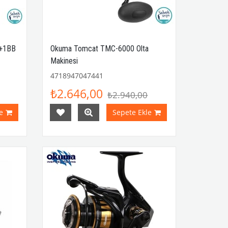
7+1BB
Okuma Tomcat TMC-6000 Olta
Makinesi
4718947047441
₺2.646,00
₺2.940,00
e
Sepete Ekle