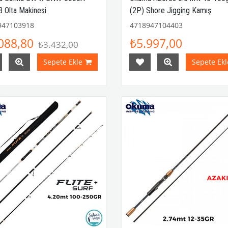
 Olta Makinesi
(2P) Shore Jigging Kamış
947103918
4718947104403
088,80
₺5.997,00
₺3.432,00
Sepete Ekle
Sepete Ekl