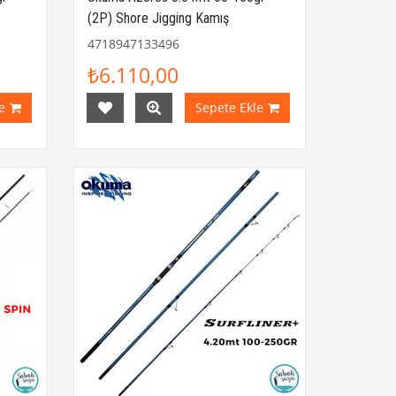
(2P) Shore Jigging Kamış
4718947133496
₺6.110,00
e
Sepete Ekle