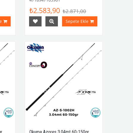
₺2.583,90
₺2.871,00
e
Sepete Ekle
gr
Okuma Azores 3.04mt 60-150gr