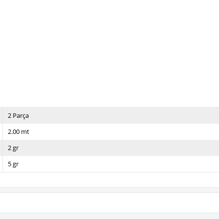
2 Parça
2.00 mt
2 gr
5 gr