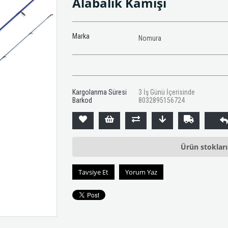
Alabalık Kamışı
Marka
Nomura
Kargolanma Süresi
3 İş Günü İçerisinde
Barkod
8032895156724
Ürün stoklar
Tavsiye Et
Yorum Yaz