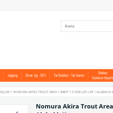
Balıkçı
Jigging
Slow Jig - SPJ
Tai Rubber - Tai Game
Outdoor Kıyafe
MIŞLAR
>
NOMURA AKIRA TROUT AREA 1.98MT 1.5-5GR (2P) LRF / ALABALIK 
Nomura Akira Trout Area 1