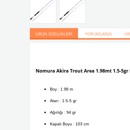
ÜRÜN ÖZELLIKLERI
YORUMLAR
(0)
ÜR
Nomura Akira Trout Area 1.98mt 1.5-5gr 
Boy : 1.98 m
Atarı : 1.5-5 gr
Ağırlığı : 94 gr
Kapalı Boyu : 103 cm