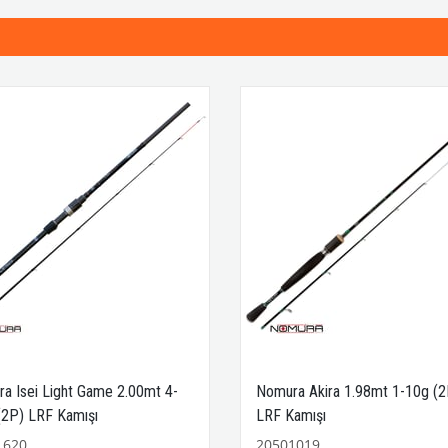
a Isei Light Game 2.00mt 4-
Nomura Akira 1.98mt 1-10g (2
(2P) LRF Kamışı
LRF Kamışı
1620
20501019