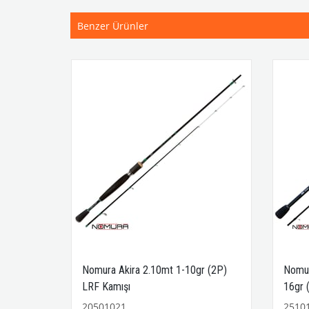
Benzer Ürünler
T862M
Nomura Akira 2.10mt 1-10gr (2P)
Nomur
 LRF
LRF Kamışı
16gr 
20501021
2510