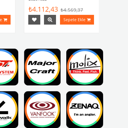
₺4.112,43
₺4.569,37
e
Sepete Ekle