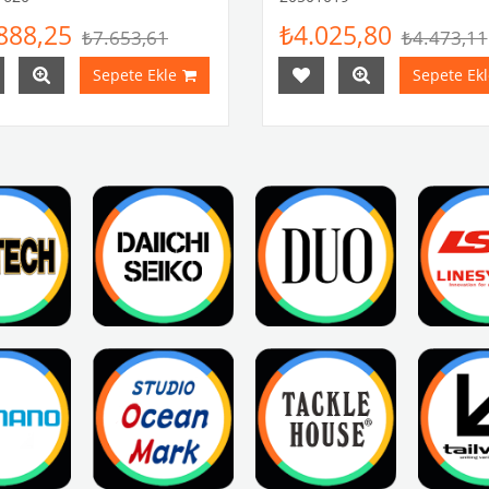
888,25
₺4.025,80
₺7.653,61
₺4.473,11
Sepete Ekle
Sepete Ekl