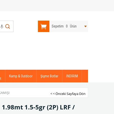
Sepetim
0
Ürün
Kamp & Outdoor
Şişme Botlar
İNDİRİM
t
KAMIŞI
< < Önceki Sayfaya Dön
.98mt 1.5-5gr (2P) LRF /