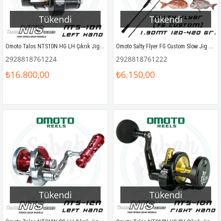
Tükendi
Tükendi
Omoto Talos NTS10N HG LH Çıkrık Jig Olta Makinesi (Sol El)
Omoto Salty Flyer FG Custom Slow Jig Kamış 1.90mt 120-420gr
2928818761224
2928818761222
₺16.800,00
₺6.150,00
Tükendi
Tükendi