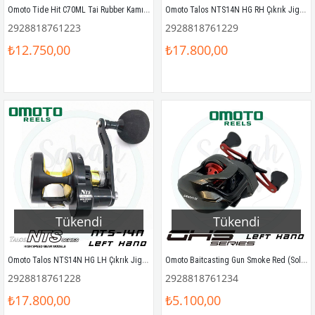
Omoto Tide Hit C70ML Tai Rubber Kamış 2.10mt 60-200gr
Omoto Talos NTS14N HG RH Çıkrık Jig Olta Makinesi (Sağ El)
2928818761223
2928818761229
₺12.750,00
₺17.800,00
Tükendi
Tükendi
Omoto Talos NTS14N HG LH Çıkrık Jig Olta Makinesi (Sol El)
Omoto Baitcasting Gun Smoke Red (Sol El)
2928818761228
2928818761234
₺17.800,00
₺5.100,00