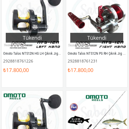
Tükendi
Tükendi
Omoto Talos NTS12N HG LH Çıkrık Jig Olta Makinesi (Sol El)
Omoto Talos NTS12N PG RH Çıkrık Jig Olta Makinesi (Sağ El)
2928818761226
2928818761231
₺17.800,00
₺17.800,00