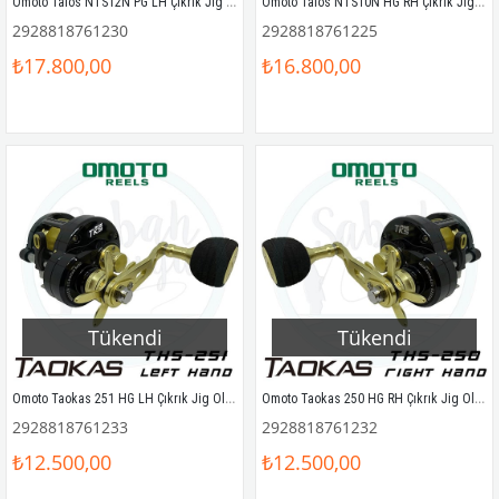
Omoto Talos NTS12N PG LH Çıkrık Jig Olta Makinesi (Sol El)
Omoto Talos NTS10N HG RH Çıkrık Jig Olta Makinesi (Sağ El)
2928818761230
2928818761225
₺17.800,00
₺16.800,00
Tükendi
Tükendi
Omoto Taokas 251 HG LH Çıkrık Jig Olta Makinesi (Sol El)
Omoto Taokas 250 HG RH Çıkrık Jig Olta Makinesi (Sağ El)
2928818761233
2928818761232
₺12.500,00
₺12.500,00