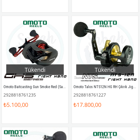
Tükendi
Tükendi
Omoto Baitcasting Gun Smoke Red (Sağ El)
Omoto Talos NTS12N HG RH Çıkrık Jig Olta Makinesi (Sağ El)
2928818761235
2928818761227
₺5.100,00
₺17.800,00